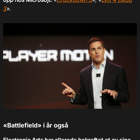
3
».
«Battlefield
»
i år også
Electronic Arts har allerede bekreftet et av sine