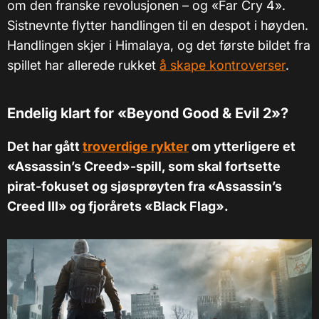
om den franske revolusjonen – og «Far Cry 4».
Sistnevnte flytter handlingen til en despot i høyden.
Handlingen skjer i Himalaya, og det første bildet fra
spillet har allerede rukket
å skape kontroverser
.
Endelig klart for
«
Beyond Good & Evil 2
»
?
Det har gått
troverdige rykter
om ytterligere et
«Assassin’s Creed»-spill, som skal fortsette
pirat-fokuset og sjøsprøyten fra «Assassin’s
Creed III» og fjorårets «Black Flag».