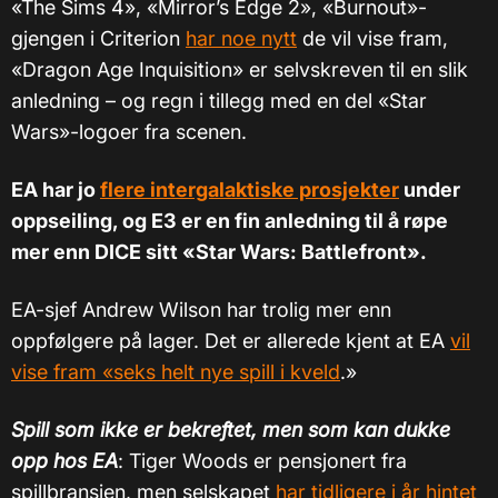
«The Sims 4», «Mirror’s Edge 2»,
«
Burnout
»
-
gjengen i Criterion
har noe nytt
de vil vise fram,
«Dragon Age Inquisition» er selvskreven til en slik
anledning – og regn i tillegg med en del «Star
Wars»-logoer fra scenen.
EA har jo
flere intergalaktiske prosjekter
under
oppseiling, og E3 er en fin anledning til å røpe
mer enn DICE sitt «Star Wars: Battlefront».
EA-sjef Andrew Wilson har trolig mer enn
oppfølgere på lager. Det er allerede kjent at EA
vil
vise fram
«
seks helt nye spill i kveld
.
»
Spill som ikke er bekreftet, men som kan dukke
opp hos EA
: Tiger Woods er pensjonert fra
spillbransjen, men selskapet
har tidligere i år hintet