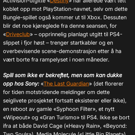
Activision-utgitte «
Destiny
» har allerede vært tett
koblet opp mot PlayStation-navnet, selv om dette
Bungie-spillet også kommer ut til Xbox. Dessuten
blir det noe kjøreglede fra denne seansen, for
«
Driveclub
» – opprinnelig planlagt utgitt til PS4-
slippet i fjor høst – trenger startkabler og en
overbevisende scene-demonstrasjon etter å ha
vært borte fra rampelyset i noen måneder.
Spill som ikke er bekreftet, men som kan dukke
opp hos Sony:
«
The Last Guardian
» (det florerer
for tiden motstridende meldinger om dette
seiglivete prosjektet fortsatt eksisterer eller ikke),
en reboot av gamle «Syphoon Filter», et nytt
«Wipeout» og «Gran Turismo» til PS4. Ikke se bort
ifra at både David Cage (
«
Heavy Rain
»
,
«
Beyond:
Two Souls
»
), Media Molecule (
«
Little Big Planet
»
)