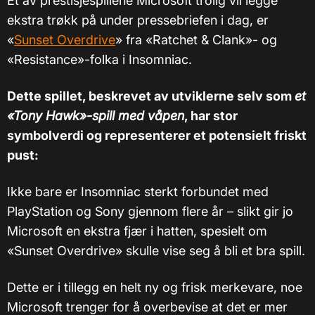
Et av prestisjespillene Microsoft trolig vil legge
ekstra trøkk på under pressebriefen i dag, er
«
Sunset Overdrive
» fra «Ratchet & Clank»- og
«Resistance»-folka i Insomniac.
Dette spillet, beskrevet av utviklerne selv som
et
«Tony Hawk»-spill med våpen
, har stor
symbolverdi og representerer et potensielt friskt
pust:
Ikke bare er Insomniac sterkt forbundet med
PlayStation og Sony gjennom flere år – slikt gir jo
Microsoft en ekstra fjær i hatten, spesielt om
«Sunset Overdrive» skulle vise seg å bli et bra spill.
Dette er i tillegg en helt ny og frisk merkevare, noe
Microsoft trenger for å overbevise at det er mer