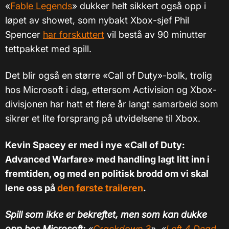
«
Fable Legends
» dukker helt sikkert også opp i
løpet av showet, som nybakt Xbox-sjef Phil
Spencer
har forskuttert
vil bestå av 90 minutter
tettpakket med spill.
Det blir også en større «Call of Duty»-bolk, trolig
hos Microsoft i dag, ettersom Activision og Xbox-
divisjonen har hatt et flere år langt samarbeid som
sikrer et lite forsprang på utvidelsene til Xbox.
Kevin Spacey er med i nye «Call of Duty:
Advanced Warfare» med handling lagt litt inn i
fremtiden, og med en politisk brodd om vi skal
lene oss på
den første traileren
.
Spill som ikke er bekreftet, men som kan dukke
opp hos Microsoft:
«
Crackdown 3
», «
Left 4 Dead