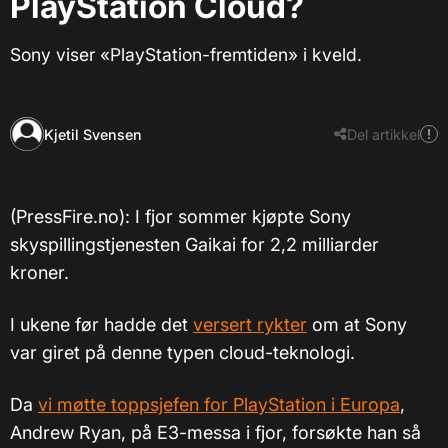
PlayStation Cloud?
Sony viser «PlayStation-fremtiden» i kveld.
Kjetil Svensen
Del artikkel
(PressFire.no): I fjor sommer kjøpte Sony
skyspillingstjenesten Gaikai for 2,2 milliarder
kroner.
I ukene før hadde det
versert rykter
om at Sony
var giret på denne typen cloud-teknologi.
Da
vi møtte toppsjefen for PlayStation i Europa
,
Andrew Ryan, på E3-messa i fjor, forsøkte han så