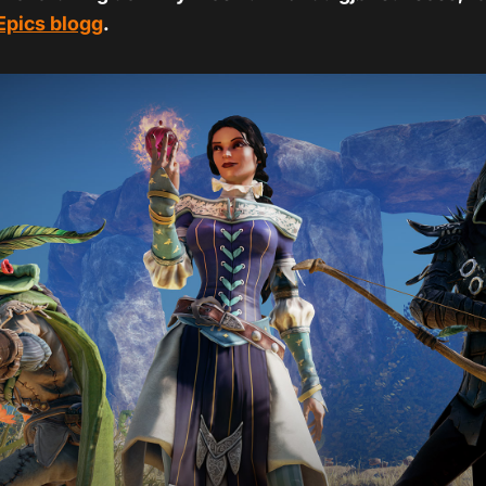
Epics blogg
.