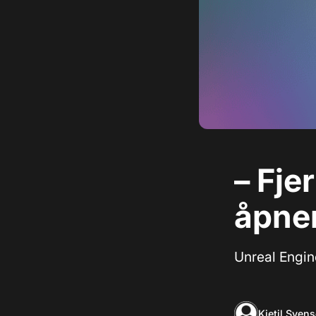
– Fje
åpner
Unreal Engine
Kjetil Sven