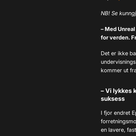
NB! Se kunngj
– Med Unreal 
for verden. F
Det er ikke b
undervisning
kommer ut fra
–
Vi lykkes 
suksess
I fjor endret E
forretningsmo
en lavere, fas