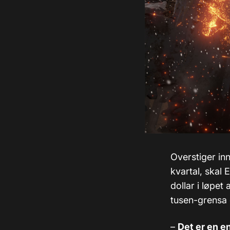
Overstiger in
kvartal, skal 
dollar i løpet 
tusen-grensa 
–
Det er en en