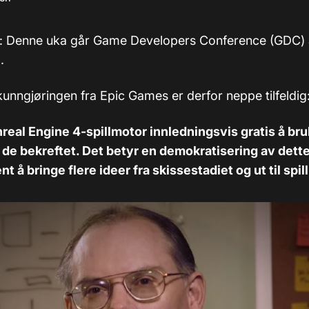
): Denne uka går Game Developers Conference (GDC) a
.
kunngjøringen fra Epic Games er derfor neppe tilfeldig
nreal Engine 4-spillmotor innledningsvis gratis å bruk
r de bekreftet. Det betyr en demokratisering av dette
t å bringe flere ideer fra skissestadiet og ut til spi