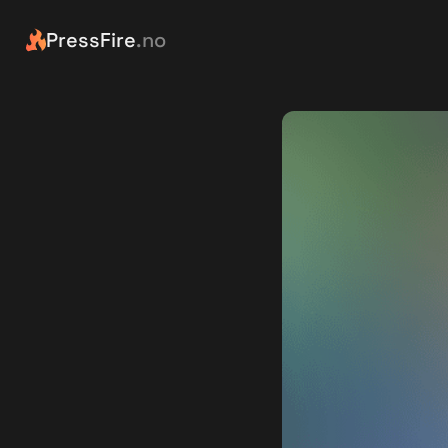
PressFire
.no