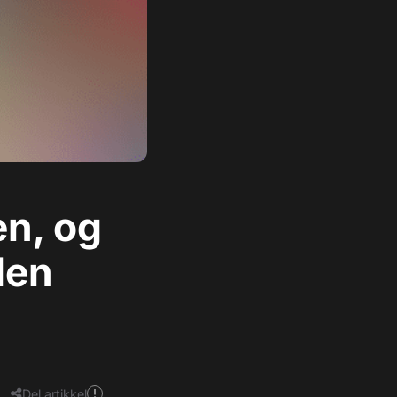
en, og
den
Del artikkel