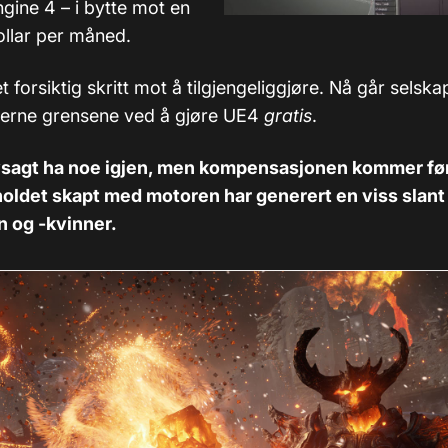
ngine 4
–
i bytte mot en
ollar per måned.
t forsiktig skritt mot å tilgjengeliggjøre. Nå går selska
jerne grensene ved å gjøre UE4
gratis
.
lvsagt ha noe igjen, men kompensasjonen kommer førs
nholdet skapt med motoren har generert en viss slant 
 og -kvinner.