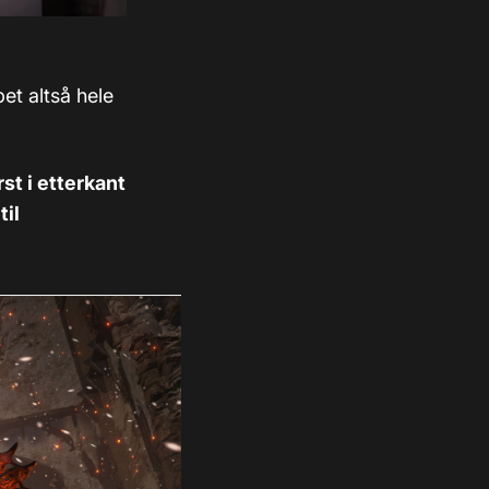
pet altså hele
t i etterkant
til