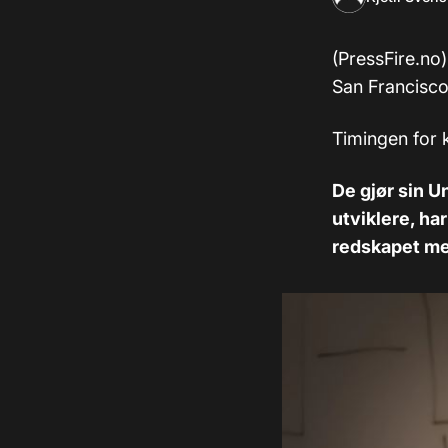
(PressFire.no
San Francisco
Timingen for 
De gjør sin U
utviklere, ha
redskapet men