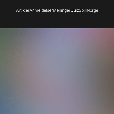
Artikler
Anmeldelser
Meninger
Quiz
SpillNorge