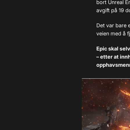
bort Unreal E
avgift på 19 d
Det var bare e
veien med å f
Epic skal se
– etter at in
opphavsmenn