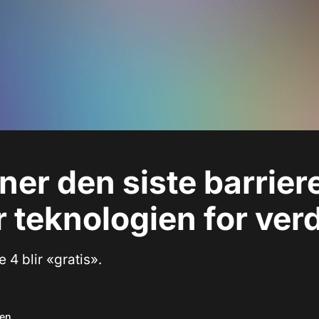
rner den siste barrier
 teknologien for ver
 4 blir «gratis».
sen