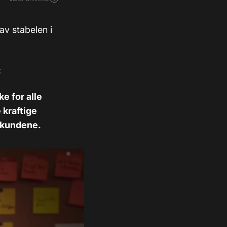
v stabelen i
:
e for alle
 kraftige
llkundene.