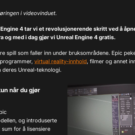
øringen i videovinduet.
Engine 4 tar vi et revolusjonerende skritt ved å åp
ra og med i dag gjør vi Unreal Engine 4 gratis.
are spill som faller inn under bruksområdene. Epic peke
sprogrammer,
virtual reality-innhold
, filmer og annet i
 deres Unreal-teknologi.
kun når du gjør
pic
dellen, og introduserte
t sum for å lisensiere