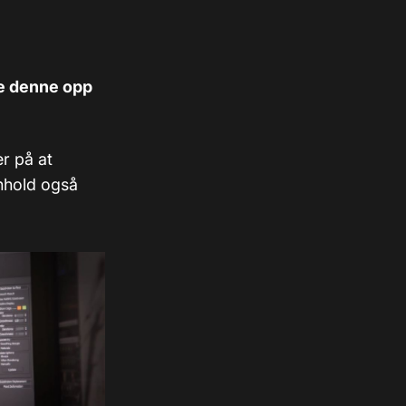
ne denne opp
r på at
nnhold også