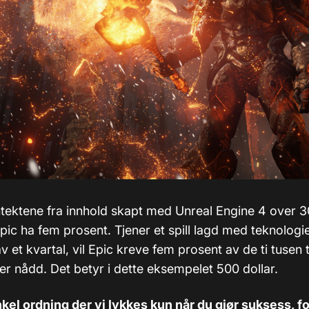
ntektene fra innhold skapt med Unreal Engine 4 over 3
Epic ha fem prosent. Tjener et spill lagd med teknolog
av et kvartal, vil Epic kreve fem prosent av de ti tusen t
er nådd. Det betyr i dette eksempelet 500 dollar.
kel ordning der vi lykkes kun når du gjør suksess, fo