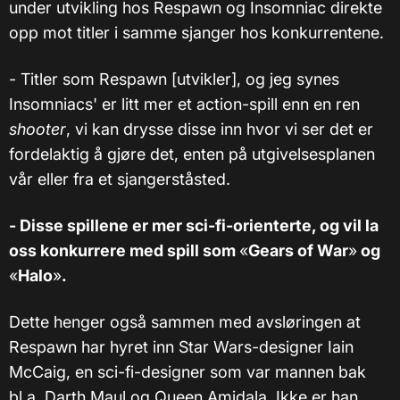
under utvikling hos Respawn og Insomniac direkte
opp mot titler i samme sjanger hos konkurrentene.
- Titler som Respawn [utvikler], og jeg synes
Insomniacs' er litt mer et action-spill enn en ren
shooter
, vi kan drysse disse inn hvor vi ser det er
fordelaktig å gjøre det, enten på utgivelsesplanen
vår eller fra et sjangerståsted.
- Disse spillene er mer sci-fi-orienterte, og vil la
oss konkurrere med spill som
«
Gears of War
»
og
«
Halo
»
.
Dette henger også sammen med avsløringen at
Respawn har hyret inn Star Wars-designer Iain
McCaig, en sci-fi-designer som var mannen bak
bl.a. Darth Maul og Queen Amidala. Ikke er han