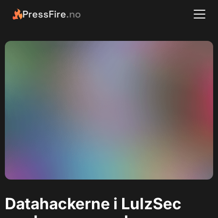
PressFire
.no
Datahackerne i LulzSec