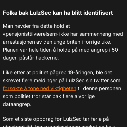
Folka bak LulzSec kan ha blitt identifisert
Man hevder fra dette hold at
«pensjonisttilværelsen» ikke har sammenheng med
arrestasjonen av den unge briten i forrige uke.
Planen var hele tiden å holde på med angrep i 50
dager, påstår hackerne.
Like etter at politiet pågrep 19-åringen, ble det
skrevet flere meldinger på LulzSec sin twitter som
forsøkte å tone ned viktigheten
til denne personen
som politiet tror står bak flere alvorlige
dataangrep.
Som et siste oppdrag før LulzSec tar ferie på
ubestemt tid, har organisasjonen hacket en halv