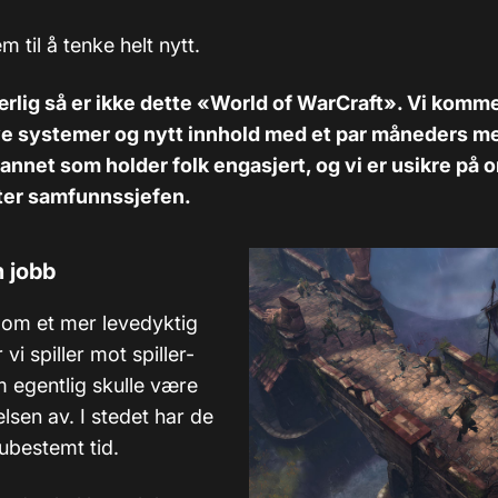
m til å tenke helt nytt.
ærlig så er ikke dette «World of WarCraft». Vi kommer
e systemer og nytt innhold med et par måneders m
nnet som holder folk engasjert, og vi er usikre på o
tter samfunnssjefen.
n jobb
 om et mer levedyktig
r vi spiller mot spiller-
egentlig skulle være
lsen av. I stedet har de
 ubestemt tid.