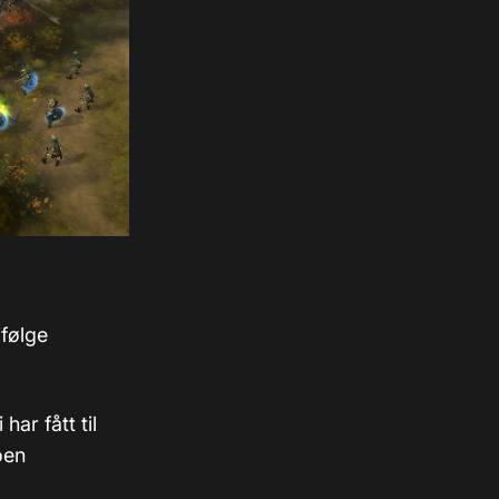
ifølge
ar fått til
oen