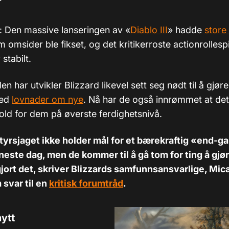
): Den massive lanseringen av «
Diablo III
» hadde
store
 omsider ble fikset, og det kritikerroste actionrollespil
 stabilt.
en har utvikler Blizzard likevel sett seg nødt til å gjøre
med
lovnader om nye
. Nå har de også innrømmet at det 
nhold for dem på øverste ferdighetsnivå.
tstyrsjaget ikke holder mål for et bærekraftig «end
eneste dag, men de kommer til å gå tom for ting å gjø
gjort det, skriver Blizzards samfunnsansvarlige, Mi
svar til en
kritisk forumtråd
.
ytt