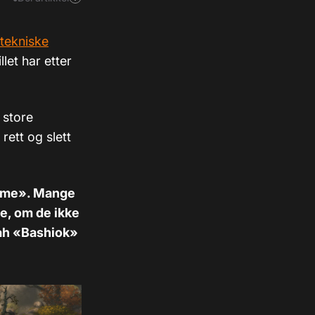
 tekniske
let har etter
 store
rett og slett
-game». Mange
re, om de ikke
cah «Bashiok»