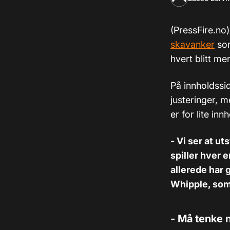
(PressFire.no
skavanker
som
hvert blitt mer
På innholdssid
justeringer, 
er for lite in
- Vi ser at u
spiller hver 
allerede har 
Whipple, som 
- Må tenke n