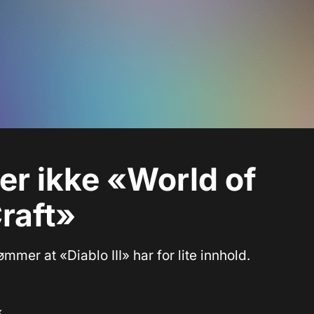
 er ikke «World of
raft»
ømmer at «Diablo III» har for lite innhold.
k