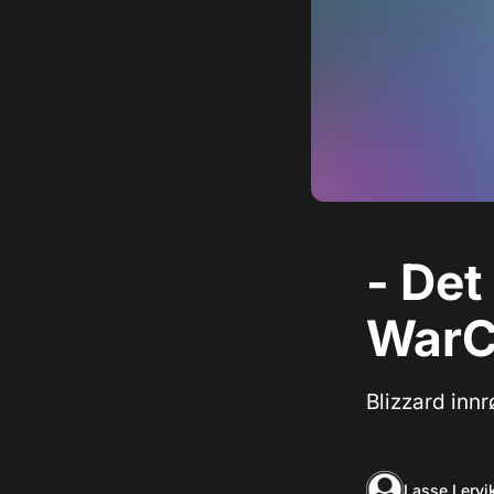
- Det
WarC
Blizzard innr
Lasse Lervi