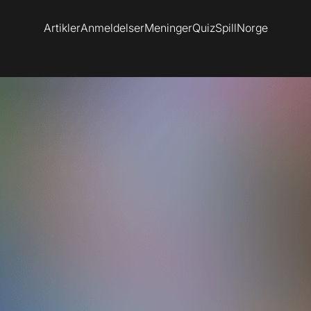
Artikler
Anmeldelser
Meninger
Quiz
SpillNorge