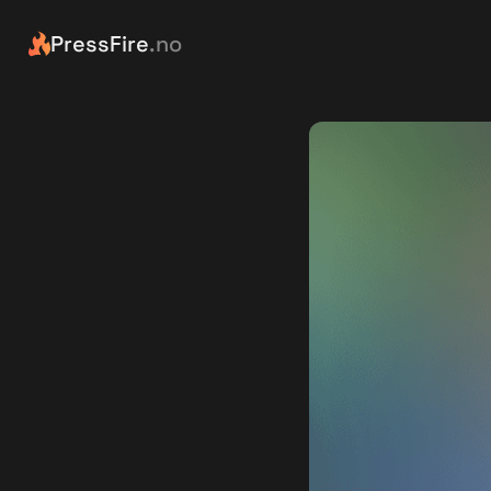
PressFire
.no