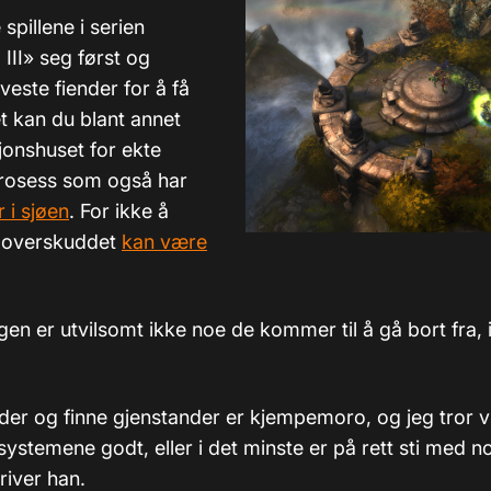
pillene i serien
 III» seg først og
este fiender for å få
et kan du blant annet
jonshuset for ekte
prosess som også har
 i sjøen
. For ikke å
 overskuddet
kan være
en er utvilsomt ikke noe de kommer til å gå bort fra, 
der og finne gjenstander er kjempemoro, og jeg tror vi h
ystemene godt, eller i det minste er på rett sti med n
kriver han.