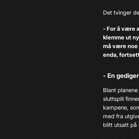
Det tvinger de
- For å være 
klemme ut ny
må være noe a
enda, fortse
- En gedige
Blant planene
sluttspill finne
kampene, som 
med fra utgive
blitt utsatt på