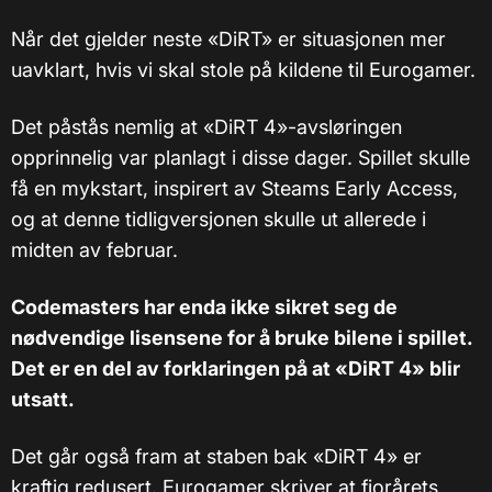
Når det gjelder neste
«
DiRT
»
er situasjonen mer
uavklart, hvis vi skal stole på kildene til Eurogamer.
Det påstås nemlig at
«
DiRT 4
»
-avsløringen
opprinnelig var planlagt i disse dager. Spillet skulle
få en mykstart, inspirert av Steams Early Access,
og at denne tidligversjonen skulle ut allerede i
midten av februar.
Codemasters har enda ikke sikret seg de
nødvendige lisensene for å bruke bilene i spillet.
Det er en del av forklaringen på at «DiRT 4» blir
utsatt.
Det går også fram at staben bak «DiRT 4» er
kraftig redusert. Eurogamer skriver at fjorårets