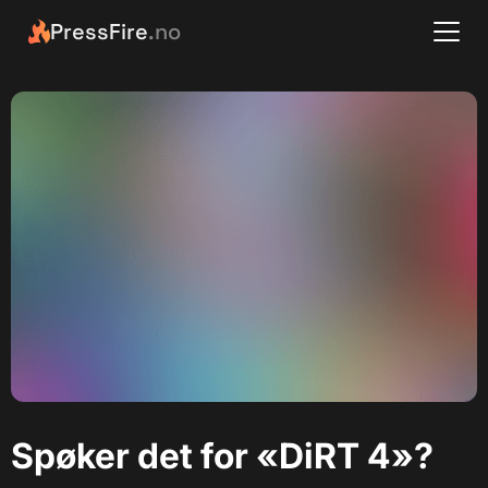
PressFire
.no
Spøker det for «DiRT 4»?