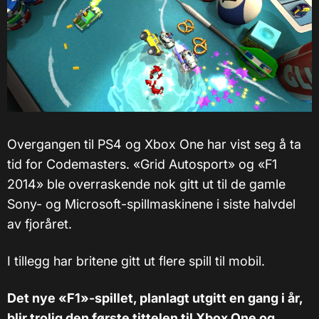
Overgangen til PS4 og Xbox One har vist seg å ta
tid for Codemasters. «Grid Autosport» og
«
F1
2014
»
ble overraskende nok gitt ut til de gamle
Sony- og Microsoft-spillmaskinene i siste halvdel
av fjoråret.
I tillegg har britene gitt ut flere spill til mobil.
Det nye «F1»-spillet, planlagt utgitt en gang i år,
blir trolig den første tittelen til Xbox One og