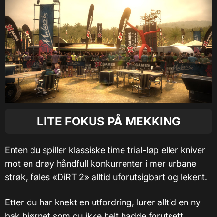
LITE FOKUS PÅ MEKKING
Enten du spiller klassiske time trial-løp eller kniver
mot en drøy håndfull konkurrenter i mer urbane
strøk, føles «DiRT 2» alltid uforutsigbart og lekent.
Etter du har knekt en utfordring, lurer alltid en ny
bak hjørnet som du ikke helt hadde forutsett.