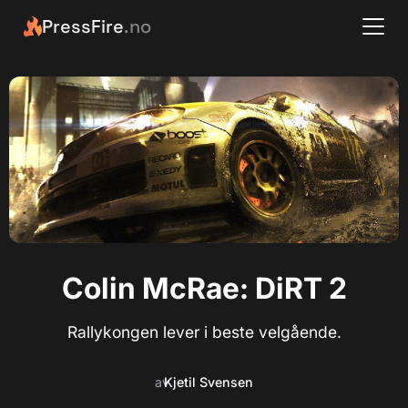
PressFire
.no
Colin McRae: DiRT 2
Rallykongen lever i beste velgående.
av
Kjetil Svensen