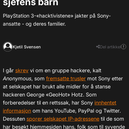
sjefens barn
PlayStation 3-«hacktivistene» jakter på Sony-
ansatte - og deres familier.
Kjetil Svensen
Del artikkel
I går
skrev
vi om en gruppe hackere, kalt
Anonymous
, som
fremsatte trusler
mot Sony etter
at selskapet har brukt alle midler for å stanse
hackeren George «GeoHot» Hotz. Som
forberedelser til en rettssak, har Sony
innhentet
informasjon
om hans YouTube, PayPal og Twitter.
Dessuten
sporer selskapet IP-adressene
til de som
har besøkt hjemmesiden hans, folk som til syvende