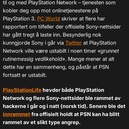
til og med PlayStation Network – tjenesten som
kobler deg opp mot onlinetjenestene på
PlayStation 3.
PC World
skriver at flere har
rapportert om tilfeller der offisielle Sony-nettsider
har gått tregt å laste inn. Besynderlig nok
kunngjorde Sony i går via
Twitter
at PlayStation
Network ville være ustabilt i noen timer «
grunnet
rutinemessig vedlikehold
». Mange mener at alt
dette har en sammenheng, og påstår at PSN
fortsatt er ustabilt.
PlayStationLife
hevder både PlayStation
Network og flere Sony-nettsider ble rammet av
hackerne i går og i natt (norsk tid). Senere ble det
innrømmet
fra offisielt holdt at PSN kan ha blitt
rammet av et slikt type angrep.