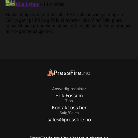
PressFire
.no
Ansvarlig redaktør
Erik Fossum
Tips
Kontakt oss her
Salg/Sales
sales@pressfire.no
PressFire følger Vær Varsom-plakaten og