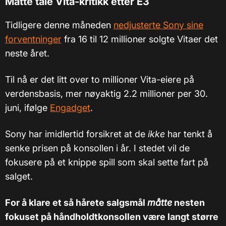
Måtte tåle Vita-kritikk etter E3
Tidligere denne måneden
nedjusterte Sony sine
forventninger
fra 16 til 12 millioner solgte Vitaer det
neste året.
Til nå er det litt over to millioner Vita-eiere på
verdensbasis, mer nøyaktig 2.2 millioner per 30.
juni, ifølge
Engadget
.
Sony har imidlertid forsikret at de
ikke
har tenkt å
senke prisen på konsollen i år. I stedet vil de
fokusere på et knippe spill som skal sette fart på
salget.
For å klare et så hårete salgsmål
måtte
nesten
fokuset på håndholdtkonsollen være langt større