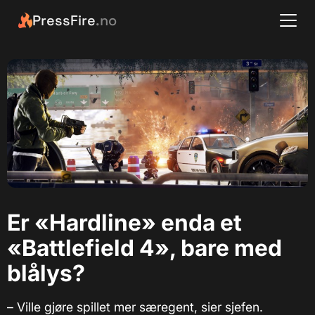
PressFire
.no
Er «Hardline» enda et
«Battlefield 4», bare med
blålys?
– Ville gjøre spillet mer særegent, sier sjefen.