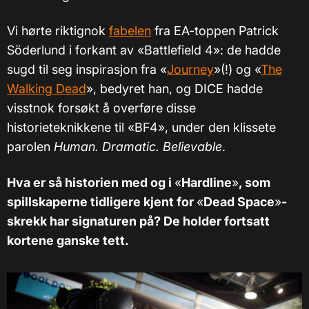
Vi hørte riktignok
fabelen
fra EA-toppen Patrick
Söderlund i forkant av «Battlefield 4»: de hadde
sugd til seg inspirasjon fra «
Journey
»(!) og «
The
Walking Dead
», bedyret han, og DICE hadde
visstnok forsøkt å overføre disse
historieteknikkene til «BF4», under den klissete
parolen
Human. Dramatic. Believable
.
Hva er så historien med og i
«
Hardline
»
, som
spillskaperne tidligere kjent for
«
Dead Space
»
-
skrekk har signaturen på? De holder fortsatt
kortene ganske tett.