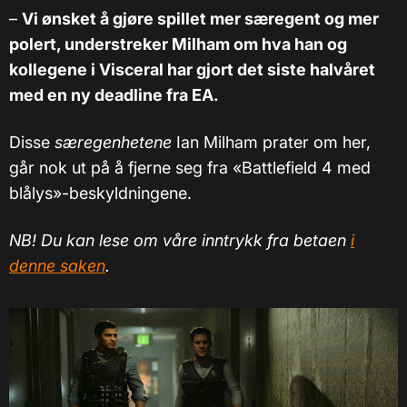
–
Vi ønsket å gjøre spillet mer særegent og mer
polert, understreker Milham om hva han og
kollegene i Visceral har gjort det siste halvåret
med en ny deadline fra EA.
Disse
særegenhetene
Ian Milham prater om her,
går nok ut på å fjerne seg fra «Battlefield 4 med
blålys»-beskyldningene.
NB! Du kan lese om våre inntrykk fra betaen
i
denne saken
.