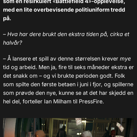
som en resirkulert
«
Battlefield 4
»
-opplevelse,
med en lite overbevisende politiuniform tredd
på.
–
Hva har dere brukt den ekstra tiden på, cirka et
halvår?
–
Å lansere et spill av denne størrelsen krever
mye
tid og arbeid. Men ja, fire til seks måneder ekstra er
det snakk om – og vi brukte perioden godt. Folk
som spilte den første betaen i juni i fjor, og spillerne
som prøvde den nye, kunne se at det har skjedd en
hel del, forteller Ian Milham til PressFire.