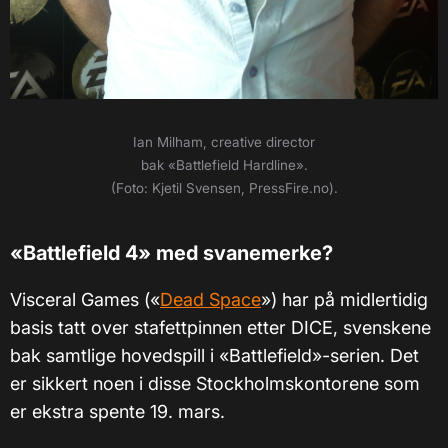
Ian Milham, creative director
bak
«Battlefield Hardline
».
(Foto: Kjetil Svensen, PressFire.no).
«Battlefield 4» med svanemerke?
Visceral Games («
Dead Space
») har på midlertidig
basis tatt over stafettpinnen etter DICE, svenskene
bak samtlige hovedspill i «Battlefield»-serien. Det
er sikkert noen i disse Stockholmskontorene som
er ekstra spente 19. mars.