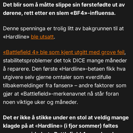
Det blir som å måtte slippe sin førstefødte ut av
dørene, rett etter en slem
«
BF4
»
-influensa.
Denne spenninga er trolig litt av bakgrunnen til at
«Hardline»
ble utsatt
.
«Battlefield 4» ble som kjent utgitt med grove feil
,
stabilitetsproblemer det tok DICE mange måneder
å reparere. Den første «Hardline»-betaen fikk hva
utgivere selv gjerne omtaler som «verdifulle
tilbakemeldinger fra fansen» – andre faktorer som
gjør at «Battlefield»-merkenavnet nå står foran
noen viktige uker og måneder.
Det er ikke å stikke under en stol at veldig mange
klagde på at
«
Hardline
»
(i fjor sommer) føltes