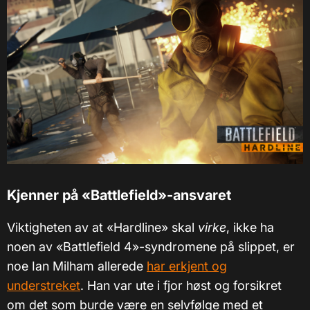
Kjenner på «Battlefield»-ansvaret
Viktigheten av at «Hardline» skal
virke
, ikke ha
noen av «Battlefield 4»-syndromene på slippet, er
noe Ian Milham allerede
har erkjent og
understreket
. Han var ute i fjor høst og forsikret
om det som burde være en selvfølge med et