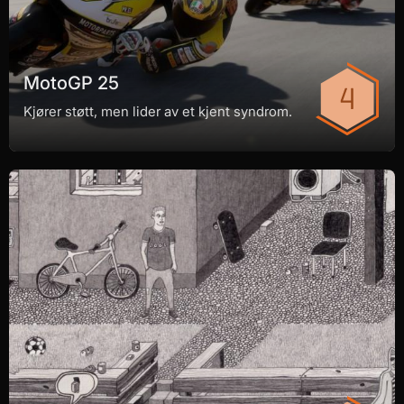
MotoGP 25
Kjører støtt, men lider av et kjent syndrom.