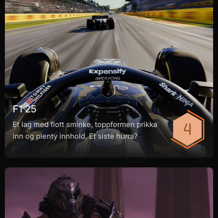
F1 25
Et lag med flott sminke, toppformen prikka
inn og plenty innhold. Et siste hurra?