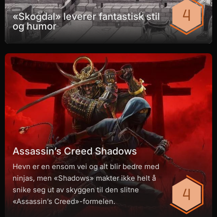
«Skogdal» leverer fantastisk stil
og humor
Assassin’s Creed Shadows
Hevn er en ensom vei og alt blir bedre med
ninjas, men «Shadows» makter ikke helt å
snike seg ut av skyggen til den slitne
«Assassin’s Creed»-formelen.