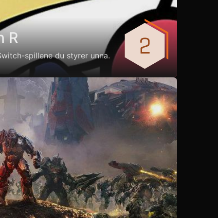
n R
 Switch-spillene du styrer unna.