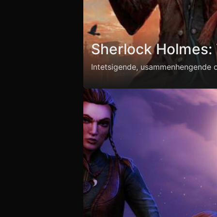
Sherlock Holmes: 
Intetsigende, usammenhengende o