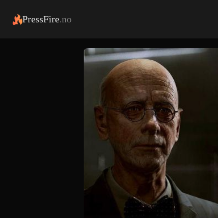
PressFire
.no