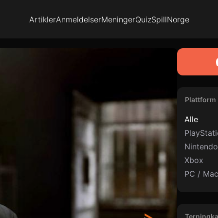
Artikler
Anmeldelser
Meninger
Quiz
SpillNorge
Plattform
Alle
PlayStat
Nintendo
Xbox
PC / Ma
Terningka