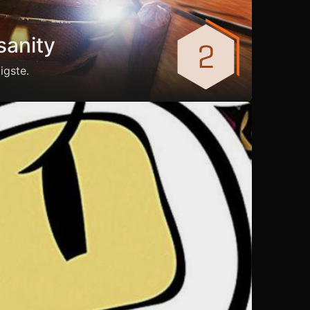
sanity
igste.