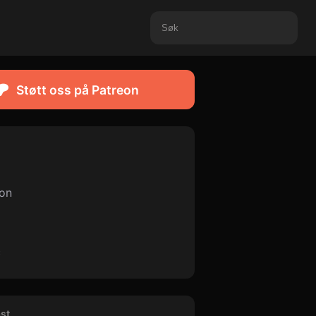
Støtt oss på Patreon
ion
c
st