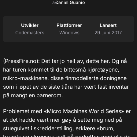
av
Daniel Guanio
Utvikler
Plattformer
Lansert
Codemasters
Windows
29. juni 2017
(PressFire.no): Det tar jo helt av, dette her. Og nå
har turen kommet til de bittesmå kjøretøyene,
mikro-maskinene, disse finmodellerte doningene
som i løpet av de siste tiåra har vært fast inventar
på mangt en barnerom.
Problemet med «Micro Machines World Series» er
at det hadde vært mer gøy å sette meg ned på
stuegulvet i skredderstilling, erklære «brum,
brum!» og skrense rundt på parketten med alle de