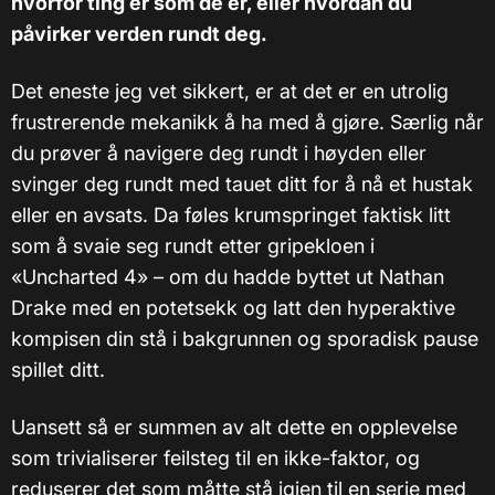
hvorfor ting er som de er, eller hvordan du
påvirker verden rundt deg.
Det eneste jeg vet sikkert, er at det er en utrolig
frustrerende mekanikk å ha med å gjøre. Særlig når
du prøver å navigere deg rundt i høyden eller
svinger deg rundt med tauet ditt for å nå et hustak
eller en avsats. Da føles krumspringet faktisk litt
som å svaie seg rundt etter gripekloen i
«Uncharted 4» – om du hadde byttet ut Nathan
Drake med en potetsekk og latt den hyperaktive
kompisen din stå i bakgrunnen og sporadisk pause
spillet ditt.
Uansett så er summen av alt dette en opplevelse
som trivialiserer feilsteg til en ikke-faktor, og
reduserer det som måtte stå igjen til en serie med