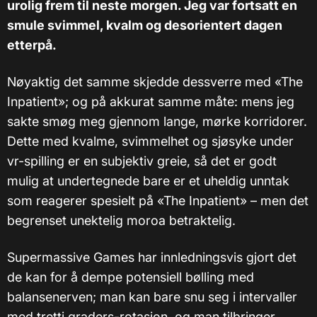
urolig frem til neste morgen. Jeg var fortsatt en
smule svimmel, kvalm og desorientert dagen
etterpå.
Nøyaktig det samme skjedde dessverre med «The
Inpatient»; og på akkurat samme måte: mens jeg
sakte smøg meg gjennom lange, mørke korridorer.
Dette med kvalme, svimmelhet og sjøsyke under
vr-spilling er en subjektiv greie, så det er godt
mulig at undertegnede bare er et uheldig unntak
som reagerer spesielt på «The Inpatient» – men det
begrenset unektelig moroa betraktelig.
Supermassive Games har innledningsvis gjort det
de kan for å dempe potensiell bølling med
balansenerven; man kan bare snu seg i intervaller
med tretti graders-rotasjon, og man tilbringer