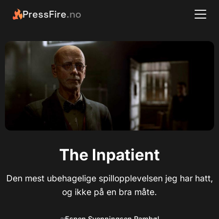
PressFire
.no
The Inpatient
Den mest ubehagelige spillopplevelsen jeg har hatt,
og ikke på en bra måte.
av
Espen Svenningsen Rambøl