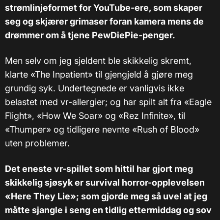
strømlinjeformet for YouTube-ere, som skaper
seg og skjærer grimaser foran kamera mens de
drømmer om å tjene PewDiePie-penger.
Men selv om jeg sjeldent ble skikkelig skremt,
klarte «The Inpatient» til gjengjeld å gjøre meg
grundig syk. Undertegnede er vanligvis ikke
belastet med vr-allergier; og har spilt alt fra «Eagle
Flight», «How We Soar» og «Rez Infinite», til
«Thumper» og tidligere nevnte «Rush of Blood»
uten problemer.
Det eneste vr-spillet som hittil har gjort meg
skikkelig sjøsyk er survival horror-opplevelsen
«Here They Lie»; som gjorde meg så uvel at jeg
måtte sjangle i seng en tidlig ettermiddag og sov