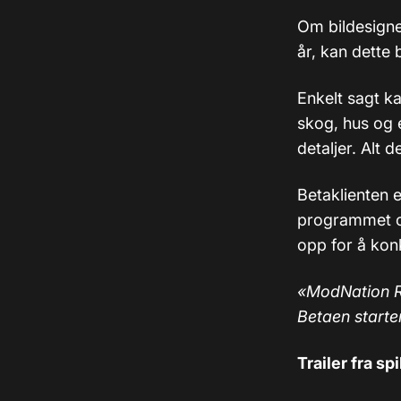
Om bildesignet
år, kan dette 
Enkelt sagt k
skog, hus og e
detaljer. Alt 
Betaklienten e
programmet og
opp for å kon
«ModNation Ra
Betaen starter
Trailer fra spi