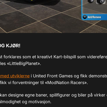
OG KJØR!
st forklares som et kreativt Kart-bilspill som viderefør
es «LittleBigPlanet».
 med utviklerne
i United Front Games og fikk demonstre
fikk vi forventninger til «ModNation Racers».
an designe egne baner, spillfigurer og biler på virker e
tålmodighet og motivasjon.