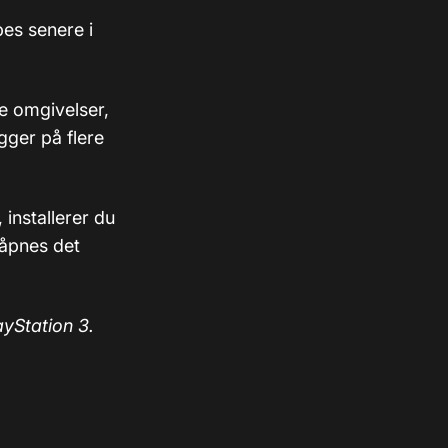
pes senere i
e omgivelser,
gger på flere
 installerer du
 åpnes det
ayStation 3.