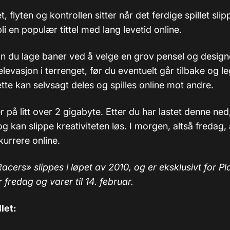
, flyten og kontrollen sitter når det ferdige spillet slip
bli en populær tittel med lang levetid online.
an du lage baner ved å velge en grov pensel og design
levasjon i terrenget, før du eventuelt går tilbake og le
dette kan selvsagt deles og spilles online mot andre.
r på litt over 2 gigabyte. Etter du har lastet denne ned,
 kan slippe kreativiteten løs. I morgen, altså fredag,
kurrere online.
cers» slippes i løpet av 2010, og er eksklusivt for Pl
 fredag og varer til 14. februar.
llet: