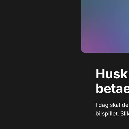
Husk
betae
I dag skal d
bilspillet. Sl