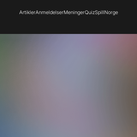
Artikler
Anmeldelser
Meninger
Quiz
SpillNorge