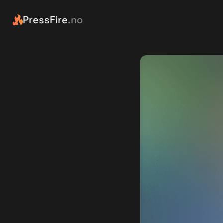
PressFire
.no