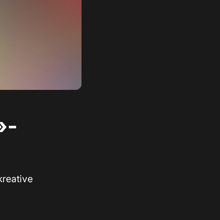
»-
kreative