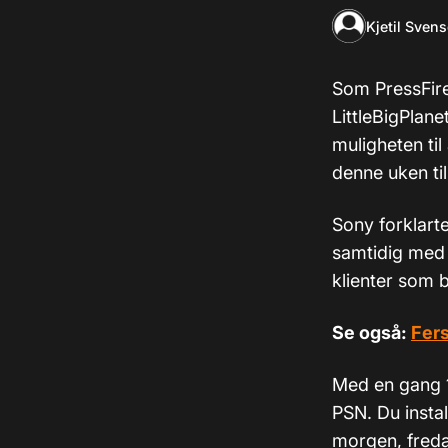
Kjetil Sven
Som PressFire
LittleBigPlane
muligheten ti
denne uken til
Sony forklart
samtidig med 
klienter som 
Se også:
Fers
Med en gang 1
PSN. Du insta
morgen, freda