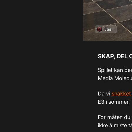
SKAP, DEL 
Spillet kan be
Media Molecul
Da vi
snakket
E3 i sommer, 
For måten du k
ikke å miste 