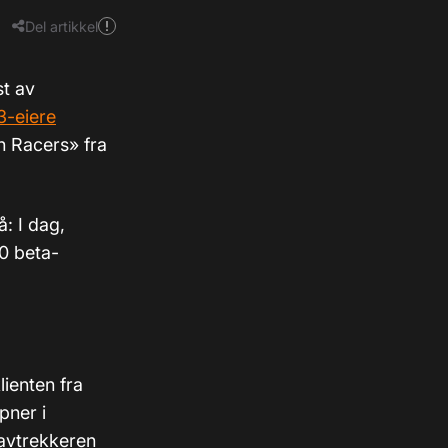
Del artikkel
st av
3-eiere
n Racers» fra
: I dag,
0 beta-
ienten fra
pner i
avtrekkeren