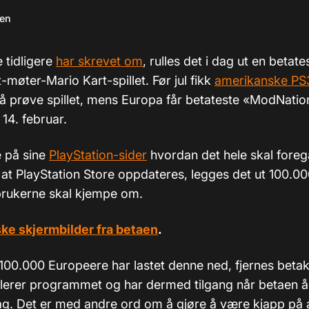
sen
 tidligere
har skrevet om
, rulles det i dag ut en betate
t-møter-Mario Kart-spillet. Før jul fikk
amerikanske PS
l å prøve spillet, mens Europa får betateste «ModNatio
 14. februar.
e på sine
PlayStation-sider
hvordan det hele skal foregå
at PlayStation Store oppdateres, legges det ut 100.00
brukerne skal kjempe om.
ke skjermbilder fra betaen
.
00.000 Europeere har lastet denne ned, fjernes betakl
llerer programmet og har dermed tilgang når betaen å
g. Det er med andre ord om å gjøre å være kjapp på 