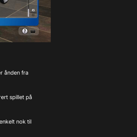
er ånden fra
rt spillet på
nkelt nok til