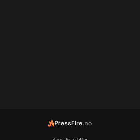
PressFire
.no
Ansvarlig redaktør