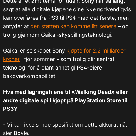
Dette er et ømt tema for tiden. Sony har så langt
sagt at alle digitale kjøpene dine ikke nødvendigvis
kan overføres fra PS3 til PS4 med det første, men
antyder at
den støtten kan komme litt senere
– og
trolig gjennom Gaikai-skyspillingsteknologi.
Gaikai er selskapet Sony
kjøpte for 2,2 milliarder
kroner
i fjor sommer - som trolig blir sentral
teknologi for å blant annet gi PS4-eiere
bakoverkompabilitet.
Hva med lagringsfilene til «Walking Dead» eller
andre digitale spill kjøpt på PlayStation Store til
PS3?
- Vi kan ikke si noe spesifikt om dette akkurat nå,
sier Boyle.