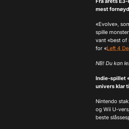
Fra årets E3-
mest fornøyd
«Evolve», som
spille monster
vant «best of s
for «
Left 4 D
NB! Du kan l
Indie-spillet 
univers klar 
Nintendo stak
og Wii U-vers
beste slåssespi