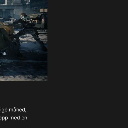
rrige måned,
t opp med en