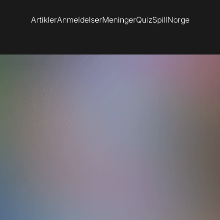
Artikler
Anmeldelser
Meninger
Quiz
SpillNorge