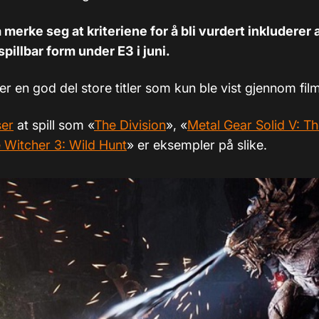
 merke seg at kriteriene for å bli vurdert inkluderer a
pillbar form under E3 i juni.
r en god del store titler som kun ble vist gjennom film
ser
at spill som «
The Division
», «
Metal Gear Solid V: T
 Witcher 3: Wild Hunt
» er eksempler på slike.