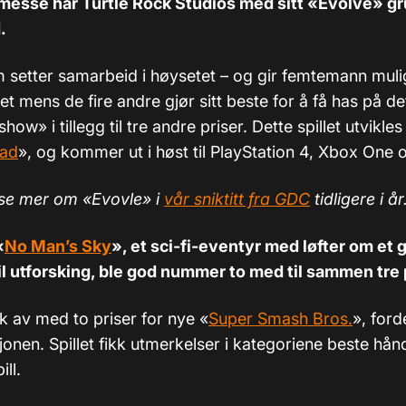
messe har Turtle Rock Studios med sitt «Evolve» gru
.
 setter samarbeid i høysetet – og gir femtemann mulig
et mens de fire andre gjør sitt beste for å få has på de
how» i tillegg til tre andre priser. Dette spillet utvikles
ead
», og kommer ut i høst til PlayStation 4, Xbox One 
ese mer om «Evovle» i
vår sniktitt fra GDC
tidligere i år
«
No Man’s Sky
», et sci-fi-eventyr med løfter om et 
til utforsking, ble god nummer to med til sammen tre 
k av med to priser for nye
«
Super Smash Bros.
»
, for
jonen. Spillet fikk utmerkelser i kategoriene beste hå
ll.