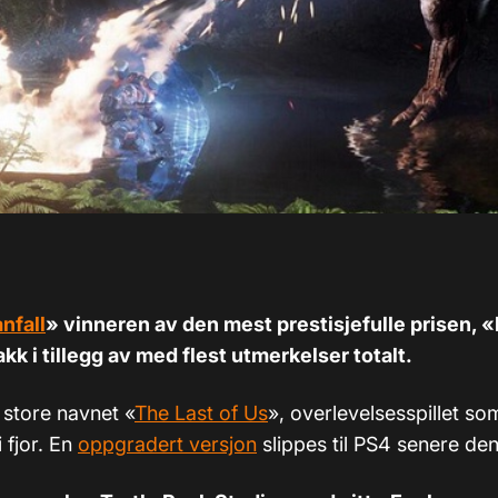
anfall
» vinneren av den mest prestisjefulle prisen, «
kk i tillegg av med flest utmerkelser totalt.
 store navnet «
The Last of Us
», overlevelsesspillet som 
i fjor. En
oppgradert versjon
slippes til PS4 senere d