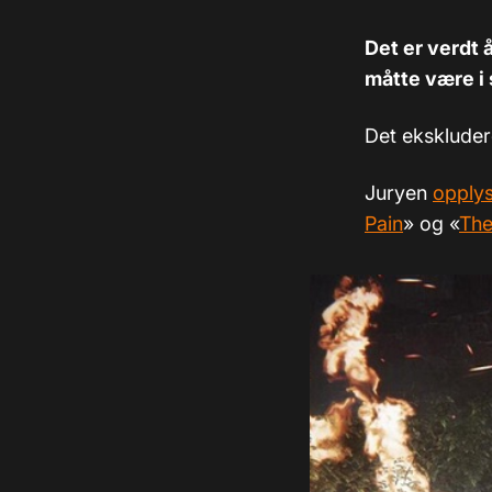
Det er verdt å
måtte være i s
Det ekskludere
Juryen
opply
Pain
» og «
The