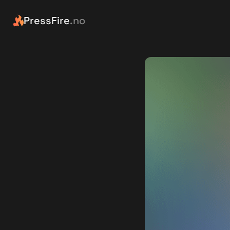
PressFire
.no