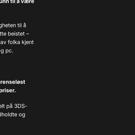
nn til å være
heten til å
tte beistet –
 av folka kjent
og pc.
.
grenseløst
priser.
delt på 3DS-
ndholdte og