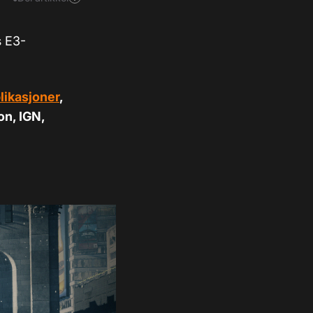
s E3-
likasjoner
,
on, IGN,