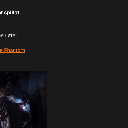
t spillet
snutter.
he Phantom