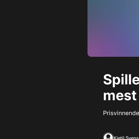
Spill
mest
Prisvinnende
Kjetil Sven