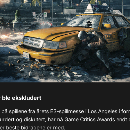
 ble ekskludert
t på spillene fra årets E3-spillmesse i Los Angeles i fo
 vurdert og diskutert, har nå Game Critics Awards end
ller beste bidragene er med.