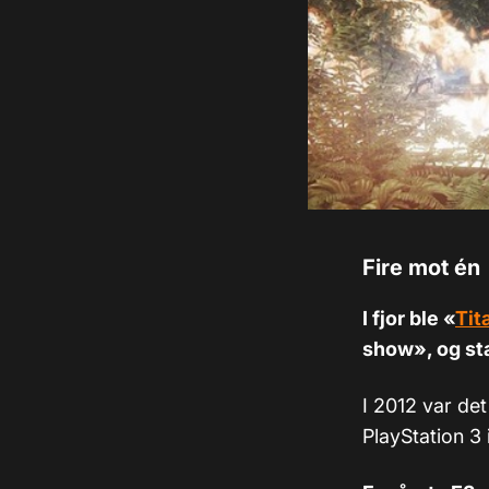
Fire mot én
I fjor ble «
Tit
show», og sta
I 2012 var det
PlayStation 3 