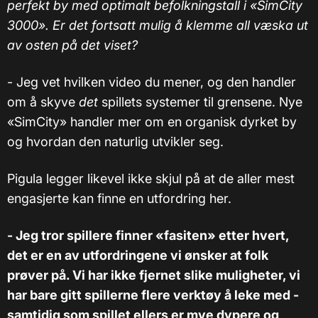
perfekt by med optimalt befolkningstall i «SimCity
3000». Er det fortsatt mulig å klemme all væska ut
av osten på det viset?
- Jeg vet hvilken video du mener, og den handler
om å skyve
det
spillets systemer til grensene. Nye
«SimCity» handler mer om en organisk dyrket by
og hvordan den naturlig utvikler seg.
Pigula legger likevel ikke skjul på at de aller mest
engasjerte kan finne en utfordring her.
- Jeg tror spillere finner «fasiten» etter hvert,
det er en av utfordringene vi ønsker at folk
prøver på. Vi har ikke fjernet slike muligheter, vi
har bare gitt spillerne flere verktøy å leke med -
samtidig som spillet ellers er mye dypere og