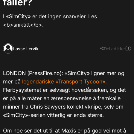
faller?
I «SimCity» er det ingen snarveier. Les
<b>sniktitt</b>.
Lasse Lervik
Del artikkel
LONDON (PressFire.no): «SimCity» ligner mer og
mer på
legendariske «Transport Tycoon»
.
Flerbysystemet er selvsagt hovedårsaken, og det
er på alle måter en æresbenevnelse å fremkalle
minner fra Chris Sawyers kollektivknipe, selv om
«SimCity»-serien vitterlig er enda større.
Om noe ser det ut til at Maxis er på god vei mot å