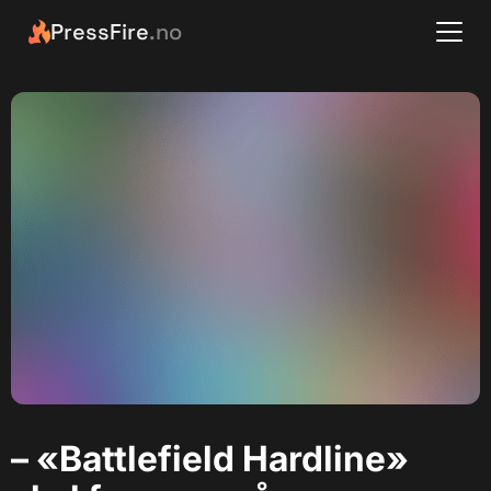
PressFire
.no
– «Battlefield Hardline»