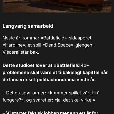
Langvarig samarbeid
Neste år kommer «Battlefield»-sidesporet
«Hardline», et spill «Dead Space»-gjengen i
Visceral står bak.
Dette studioet lover at «Battlefield 4»-
problemene skal være et tilbakelagt kapittel når
de lanserer sitt politiactiondrama neste år.
–
Det du spør om er: «kommer spillet vårt til å
fungere?», og svaret er: «ja, det skal virke.»
–
Vi startet faktisk jobben mer enn ett år før