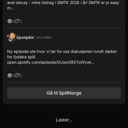
and-decay - mine bidrag i GMTK 2026 i år! GMTK er jo easy
m...
0
2
Sponjokk
1 uke siden
Ny episode ute hvor vi tar for oss diskusjonen rundt døden
for fysiske spill.
open.spotify.com/episode/0Uwz085TcKfywl...
2
5
Gå til SpillNorge
Laster...