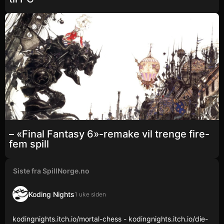
– «Final Fantasy 6»-remake vil trenge fire-
fem spill
Siste fra SpillNorge.no
Koding Nights
1 uke siden
kodingnights.itch.io/mortal-chess - kodingnights.itch.io/die-