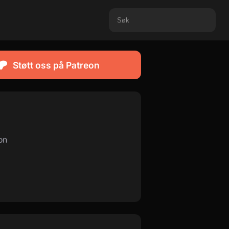
Støtt oss på Patreon
on