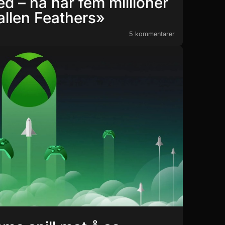
ed – nå har fem millioner
allen Feathers»
5 kommentarer