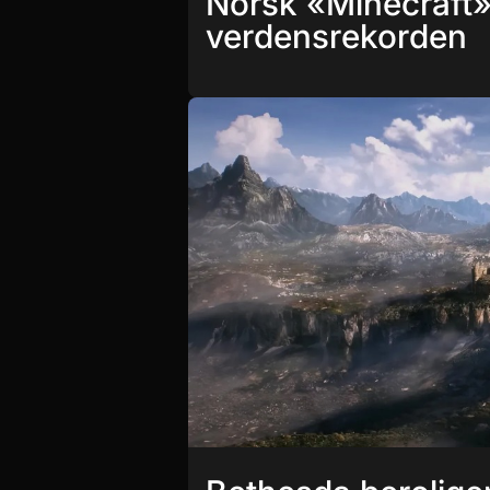
Norsk «Minecraft»-
verdensrekorden