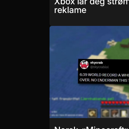
Xbox lar deg strøm
reklame