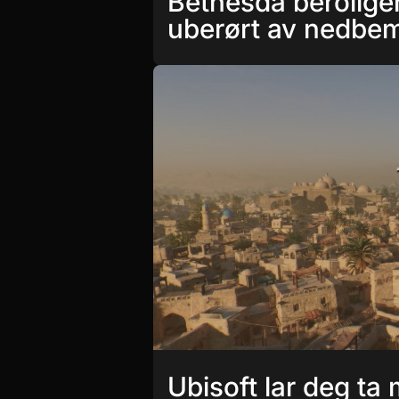
Bethesda beroliger
uberørt av nedbe
Ubisoft lar deg ta