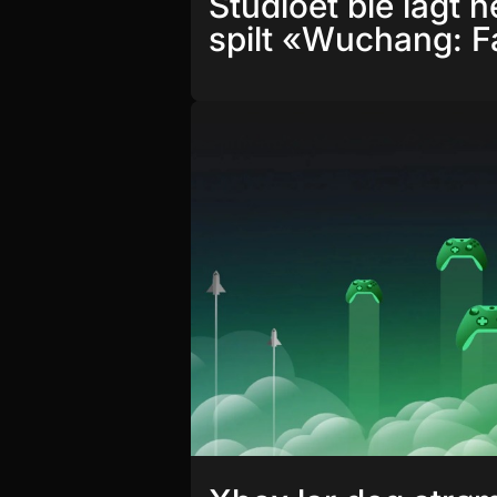
Studioet ble lagt n
spilt «Wuchang: F