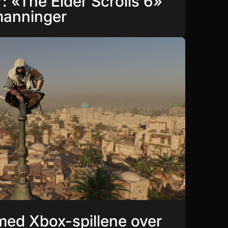
: «The Elder Scrolls 6»
manninger
 med Xbox-spillene over