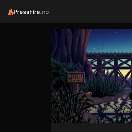
PressFire
.no