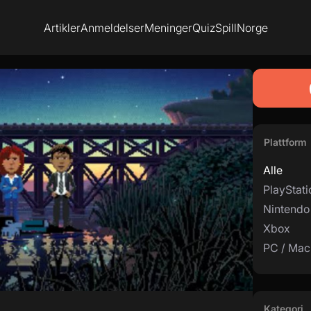
Artikler
Anmeldelser
Meninger
Quiz
SpillNorge
Plattform
Alle
PlayStati
Nintendo
Xbox
PC / Mac
Kategori