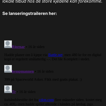
lokale tilbud hos de store kjedene kan forekomme.
Se lanseringstraileren her: