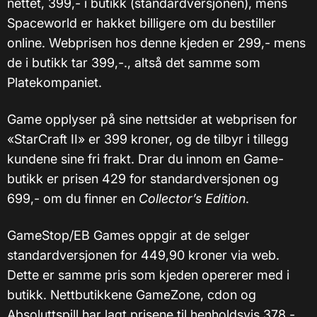
nettet, 399,- i butikk (standardversjonen), mens
Spaceworld er hakket billigere om du bestiller
online. Webprisen hos denne kjeden er 299,- mens
de i butikk tar 399,-., altså det samme som
Platekompaniet.
Game opplyser på sine nettsider at webprisen for
«StarCraft II» er 399 kroner, og de tilbyr i tillegg
kundene sine fri frakt. Drar du innom en Game-
butikk er prisen 429 for standardversjonen og
699,- om du finner en
Collector’s Edition
.
GameStop/EB Games oppgir at de selger
standardversjonen for 449,90 kroner via web.
Dette er samme pris som kjeden opererer med i
butikk. Nettbutikkene GameZone, cdon og
Absoluttspill har lagt prisene til henholdsvis 378,-,