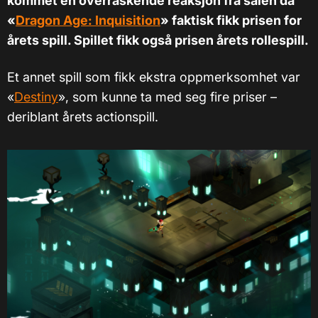
kommet en overraskende reaksjon fra salen da
«
Dragon Age: Inquisition
» faktisk fikk prisen for
årets spill. Spillet fikk også prisen årets rollespill.
Et annet spill som fikk ekstra oppmerksomhet var
«
Destiny
», som kunne ta med seg fire priser –
deriblant årets actionspill.