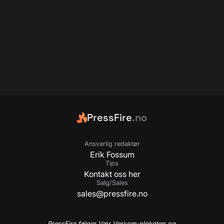
PressFire
.no
Ansvarlig redaktør
Erik Fossum
Tips
Kontakt oss her
Salg/Sales
sales@pressfire.no
PressFire følger Vær Varsom-plakaten og