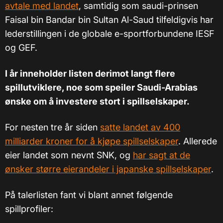
avtale med landet
, samtidig som saudi-prinsen
Faisal bin Bandar bin Sultan Al-Saud tilfeldigvis har
lederstillingen i de globale e-sportforbundene IESF
og GEF.
I år inneholder listen derimot langt flere
spillutviklere, noe som speiler Saudi-Arabias
ønske om å investere stort i spillselskaper.
For nesten tre år siden
satte landet av 400
milliarder kroner for å kjøpe spillselskaper
. Allerede
eier landet som nevnt SNK, og
har sagt at de
ønsker større eierandeler i japanske spillselskaper
.
På talerlisten fant vi blant annet følgende
spillprofiler: