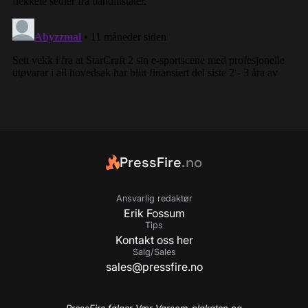
PressFire
.no
Ansvarlig redaktør
Erik Fossum
Tips
Kontakt oss her
Salg/Sales
sales@pressfire.no
PressFire følger Vær Varsom-plakaten og