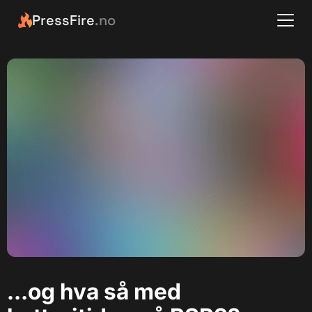
PressFire
.no
…og hva så med