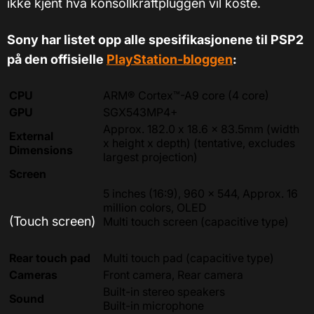
ikke kjent hva konsollkraftpluggen vil koste.
Sony har listet opp alle spesifikasjonene til PSP2
på den offisielle
PlayStation-bloggen
:
CPU
ARM® Cortex™-A9 core (4 core)
GPU
SGX543MP4+
Approx. 182.0 x 18.6 x 83.5mm (width
External
x height x depth) (tentative, excludes
Dimensions
largest projection)
Screen
5 inches (16:9), 960 x 544, Approx. 16
million colors, OLED
(Touch screen)
Multi touch screen (capacitive type)
Rear touch pad
Multi touch pad (capacitive type)
Cameras
Front camera, Rear camera
Built-in stereo speakers
Sound
Built-in microphone