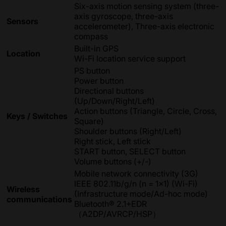
Six-axis motion sensing system (three-
axis gyroscope, three-axis
Sensors
accelerometer), Three-axis electronic
compass
Built-in GPS
Location
Wi-Fi location service support
PS button
Power button
Directional buttons
(Up/Down/Right/Left)
Action buttons (Triangle, Circle, Cross,
Keys / Switches
Square)
Shoulder buttons (Right/Left)
Right stick, Left stick
START button, SELECT button
Volume buttons (+/-)
Mobile network connectivity (3G)
IEEE 802.11b/g/n (n = 1×1) (Wi-Fi)
Wireless
(Infrastructure mode/Ad-hoc mode)
communications
Bluetooth® 2.1+EDR
（A2DP/AVRCP/HSP）