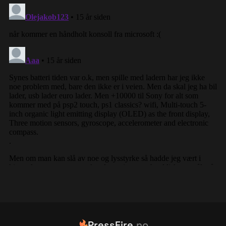
PressFire
.no