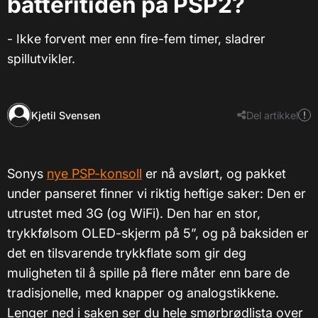
batteritiden på PSP2?
- Ikke forvent mer enn fire-fem timer, sladrer
spillutvikler.
Kjetil Svensen
Del artikkel
Sonys
nye PSP-konsoll
er nå avslørt, og pakket
under panseret finner vi riktig heftige saker: Den er
utrustet med 3G (og WiFi). Den har en stor,
trykkfølsom OLED-skjerm på 5”, og på baksiden er
det en tilsvarende trykkflate som gir deg
muligheten til å spille på flere måter enn bare de
tradisjonelle, med knapper og analogstikkene.
Lenger ned i saken ser du hele smørbrødlista over