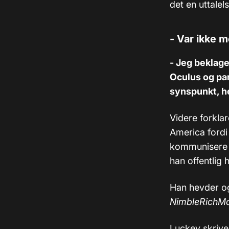
det en uttalel
- Var ikke 
- Jeg beklage
Oculus og par
synspunkt, he
Videre forkla
America ford
kommunisere m
han offentlig
Han hevder og
NimbleRichM
Luckey skrive