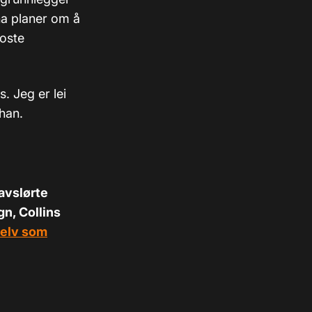
ha planer om å
poste
. Jeg er lei
han.
avslørte
gn, Collins
selv som