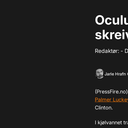
Ocul
skrei
Redaktør: - D
Jarle Hrafn
(PressFire.no
Palmer Lucke
Clinton.
I kjølvannet tr