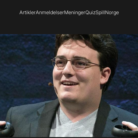
Artikler
Anmeldelser
Meninger
Quiz
SpillNorge