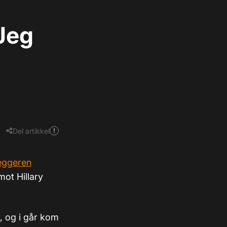
Jeg
Del artikkel
leggeren
ot Hillary
ne, og i går kom