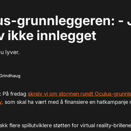
us-grunnleggeren: - 
v ikke innlegget
u lyver.
 Grindhaug
): På fredag
skreiv vi om stormen rundt Oculus-grunn
y,
som skal ha vært med å finansiere en hatkampanje m
akk flere spillutviklere støtten for virtual reality-brille