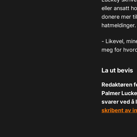
eller ansatt 
donere mer til
hatmeldinger.
- Likevel, min
meg for hvord
La ut bevis
Redaktøren fo
Palmer Luckey
svarer ved å 
skribent av i