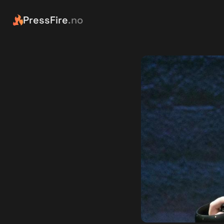
PressFire
.no