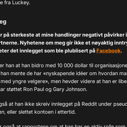
se fra Luckey.
meg
r på sterkeste at mine handlinger negativt påvirker 
tnerne. Nyhetene om meg gir ikke et nøyaktig inntr
ter det innlegget som ble plublisert på
Facebook
.
rer han at han bidro med 10 000 dollar til organisasjo
i han mente de har «nyskapende idéer om hvordan ma
ed yngre velgere», men hevder videre at han er libe
 har støttet Ron Paul og Gary Johnson.
så at han ikke skreiv innlegget på Reddit under pse
an
, eller slettet kontoen i ettertid.
r også at rapportene om at han har en aktiv rolle som