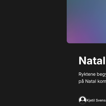
Natal
Ryktene begy
på Natal komm
Kjetil Sven