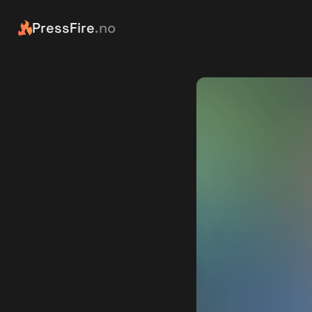
PressFire
.no