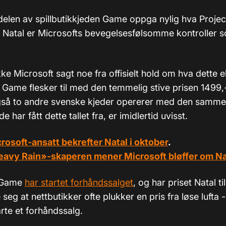
elen av spillbutikkjeden Game oppga nylig hva Project
k. Natal er Microsofts bevegelsesfølsomme kontroller 
.
kke Microsoft sagt noe fra offisielt hold om hva dette e
n Game flesker til med den temmelig stive prisen 1499,-
gså to andre svenske kjeder opererer med den samme
de har fått dette tallet fra, er imidlertid uvisst.
rosoft-ansatt bekrefter Natal i oktober
.
avy Rain»-skaperen mener Microsoft bløffer om Na
 Game
har startet forhåndssalget
, og har priset Natal til
seg at nettbutikker ofte plukker en pris fra løse lufta - 
tarte et forhåndssalg.