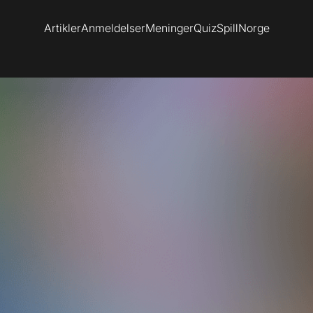
Artikler
Anmeldelser
Meninger
Quiz
SpillNorge