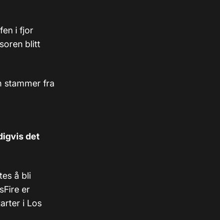
en i fjor
soren blitt
m stammer fra
digvis det
es å bli
sFire er
arter i Los