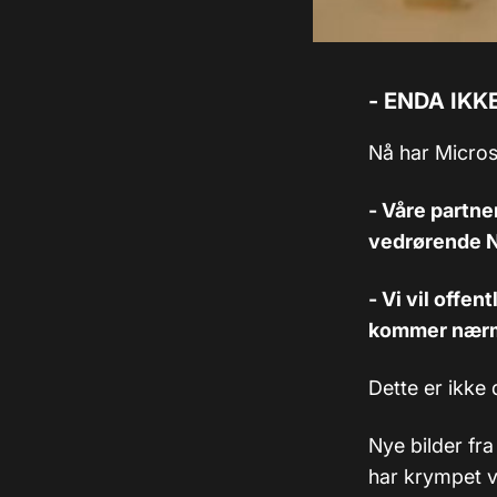
- ENDA IKK
Nå har Micros
- Våre partne
vedrørende Na
- Vi vil offe
kommer nærme
Dette er ikke
Nye bilder fra
har krympet ve