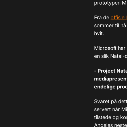
prototypen M
Fra de
offisie
sommer til nå 
hvit.
Microsoft har
en slik Natal
- Project Nat
mediapresent
endelige prod
Svaret på det
servert når Mi
tilstede og k
Angeles nest