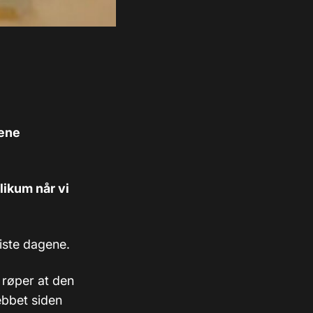
.
jene
likum når vi
iste dagene.
 røper at den
nebbet siden