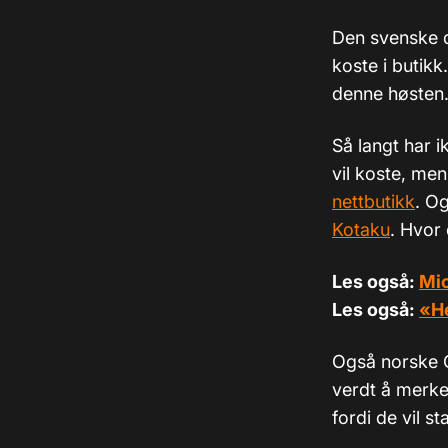
Den svenske d
koste i butik
denne høsten
Så langt har i
vil koste, me
nettbutikk
. O
Kotaku
. Hvor 
Les også:
Mic
Les også:
«He
Også norske
verdt å merke 
fordi de vil s