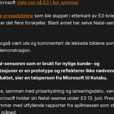
icrosoft
viste oss på E3 i fjor sommer
.
lle pressebildene
som ble sluppet i etterkant av E3-brief
er det flere forskjeller. Blant annet har selve Natal-sen
 også vært ute og kommentert de lekkede bildene so
-demonstrasjon.
al-sensoren som er brukt for nylige kunde- og
asjoner er en prototype og reflekterer ikke nødven
uktet, sier en talsperson fra Microsoft til Kotaku.
te, sammen med prisantydning og lanseringsdato, vent
crosoft holder sin Natal-seanse under E3 13. juni. Pres
ommer med utfyllende rapporter fra spillmessen som st
e måned.