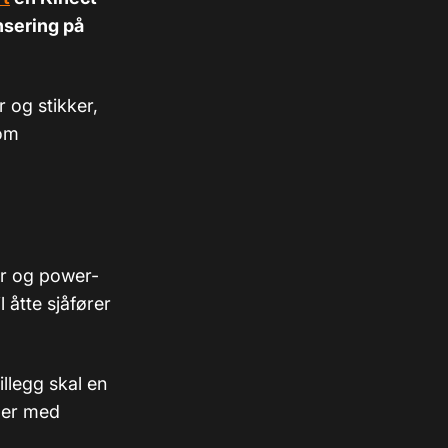
nsering på
 og stikker,
som
er og power-
l åtte sjåfører
illegg skal en
nger med