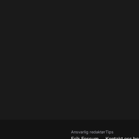
Ansvarlig redaktør
Tips
Erik Fossum
Kontakt oss he