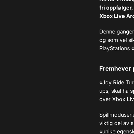
fri oppfølger
Xbox Live Ar
Denne gangen 
og som vel sik
PlayStations 
Fremhever p
«Joy Ride Tur
ups, skal ha sp
over Xbox Liv
Spillmodusene 
viktig del av 
«unike egens