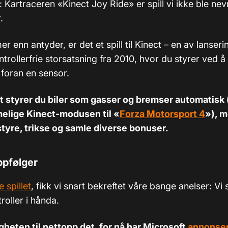
: Kartraceren «Kinect Joy Ride» er spill vi ikke ble ne
.
r enn antyder, er det et spill til Kinect – en av lansering
trollerfrie storsatsning fra 2010, hvor du styrer ved 
foran en sensor.
let styrer du biler som gasser og bremser automatisk (
elige Kinect-modusen til «
Forza Motorsport 4
»), m
 styre, trikse og samle diverse bonuser.
ppfølger
 spillet
, fikk vi snart bekreftet våre bange anelser: Vi 
oller i hånda.
igheten til nettopp det, for nå har Microsoft
annonse