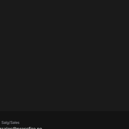
Salg/Sales
r
sales@pressfire.no