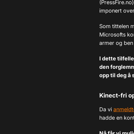
(PressFire.no)
imponert over
Som tittelen me
Microsofts kon
armer og ben 
I dette tilfel
den forglemm
opp til deg å
Kinect-fri o
Da vi
anmeldte
hadde en kontr
Nå får vi mul