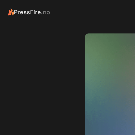
PressFire
.no