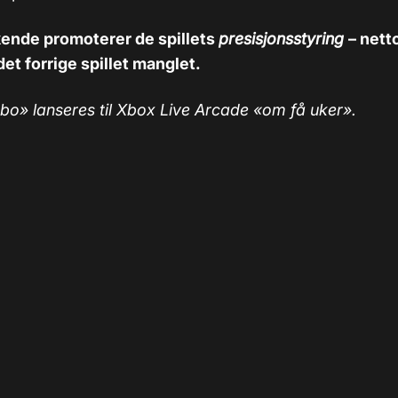
kende promoterer de spillets
presisjonsstyring
– nett
t forrige spillet manglet.
bo» lanseres til Xbox Live Arcade «om få uker».