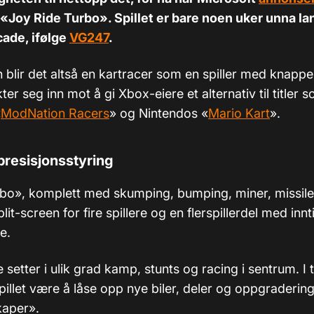
, «Joy Ride Turbo». Spillet er bare noen uker unna la
cade, ifølge
VG247
.
blir det altså en kartracer som en spiller med knapper
ter seg inn mot å gi Xbox-eiere et alternativ til titler 
«
ModNation Racers
» og Nintendos «
Mario Kart
».
resisjonsstyring
bo», komplett med skumping, bumping, miner, missil
lit-screen for fire spillere og en flerspillerdel med innti
e.
setter i ulik grad kamp, stunts og racing i sentrum. I t
spillet være å låse opp nye biler, deler og oppgraderi
kaper».