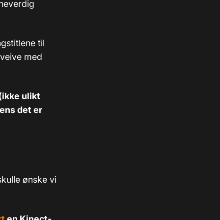
vneverdig
stitlene til
å veive med
ikke ulikt
ens det er
skulle ønske vi
rt
en Kinect-