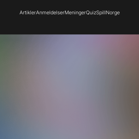
Artikler
Anmeldelser
Meninger
Quiz
SpillNorge