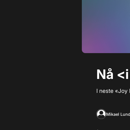
Nå <i
I neste «Joy
Mikael Lun