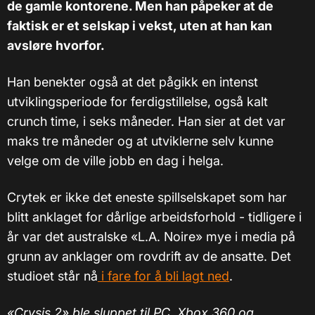
de gamle kontorene. Men han påpeker at de
faktisk er et selskap i vekst, uten at han kan
avsløre hvorfor.
Han benekter også at det pågikk en intenst
utviklingsperiode for ferdigstillelse, også kalt
crunch time, i seks måneder. Han sier at det var
maks tre måneder og at utviklerne selv kunne
velge om de ville jobb en dag i helga.
Crytek er ikke det eneste spillselskapet som har
blitt anklaget for dårlige arbeidsforhold - tidligere i
år var det australske «L.A. Noire» mye i media på
grunn av anklager om rovdrift av de ansatte. Det
studioet står nå
i fare for å bli lagt ned
.
«Crysis 2» ble sluppet til PC, Xbox 360 og