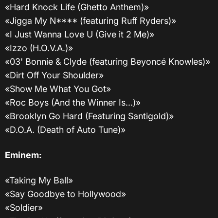
«Hard Knock Life (Ghetto Anthem)»
«Jigga My N**** (featuring Ruff Ryders)»
«I Just Wanna Love U (Give it 2 Me)»
«Izzo (H.O.V.A.)»
«03' Bonnie & Clyde (featuring Beyoncé Knowles)»
«Dirt Off Your Shoulder»
«Show Me What You Got»
«Roc Boys (And the Winner Is...)»
«Brooklyn Go Hard (Featuring Santigold)»
«D.O.A. (Death of Auto Tune)»
Eminem:
«Taking My Ball»
«Say Goodbye to Hollywood»
«Soldier»