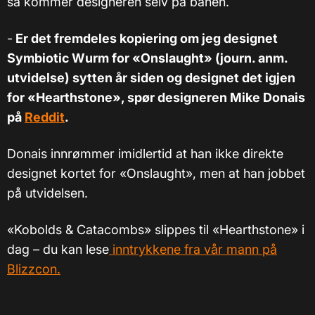
så kommer designeren selv på banen.
-
Er det fremdeles kopiering om jeg designet
Symbiotic Wurm for «Onslaught» (journ. anm.
utvidelse) sytten år siden og designet det igjen
for «Hearthstone», spør designeren Mike Donais
på
Reddit
.
Donais innrømmer imidlertid at han ikke direkte
designet kortet for «Onslaught», men at han jobbet
på utvidelsen.
«Kobolds & Catacombs» slippes til «Hearthstone» i
dag – du kan lese
inntrykkene fra vår mann på
Blizzcon.