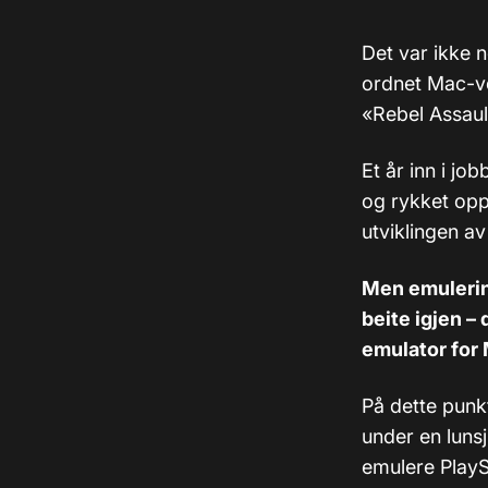
Det var ikke 
ordnet Mac-ve
«Rebel Assault
Et år inn i jo
og rykket opp 
utviklingen a
Men emulerin
beite igjen –
emulator for
På dette punk
under en lunsj
emulere PlayS