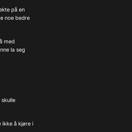
ekte på en
ge noe bedre
 på med
kunne la seg
 skulle
ikke å kjøre i