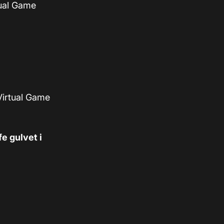
tual Game
Virtual Game
e gulvet i