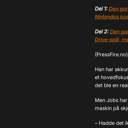
Del 1:
Den gan
Nintendos ko
Del 2:
Den ga
Drive-spill, m
(PressFire.no
Han har akku
et hovedfokus 
det ble en real
Men Jobs har e
maskin på sk
– Hadde det i