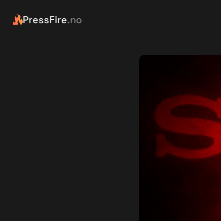
PressFire
.no