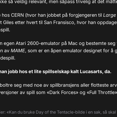
Ikke så veldig relevant, men såpass trivelig at det måt
e hos CERN (hvor han jobbet på forgjengeren til
Large
tet Giles etter hvert til San Fransisco, hvor han oppdag
spill.
l sin egen Atari 2600-emulator på Mac og bestemte seg 
gen av
MAME
, som er en åpen emulator designet for å 
despill.
han jobb hos et lite spillselskap kalt Lucasarts, da.
 boltre seg med noe av spillbransjens aller flotteste ar
ersjoner av spill som «Dark Forces» og «Full Throttle»
er: «Kan du bruke Day of the Tentacle-bilde i en sak, så skal