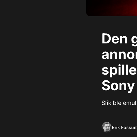
Den g
anno
spill
Sony
Slik ble emul
Erik Fossu