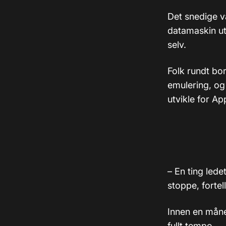
Det snedige v
datamaskin ut
selv.
Folk rundt bo
emulering, og h
utvikle for A
– En ting ledet
stoppe, fortel
Innen en måne
fullt tempo.