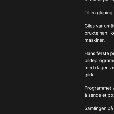
Til en glupin
Giles var umåt
brukte han lik
maskiner.
Hans første p
bildeprogramm
med dagens øy
gikk!
Programmet va
å sende et pos
Samlingen på