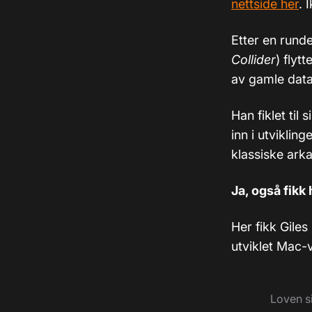
nettside her
. 
Etter en rund
Collider
) flyt
av gamle data
Han fiklet ti
inn i utviklin
klassiske arka
Ja, også fikk 
Her fikk Giles
utviklet Mac-v
Loven si