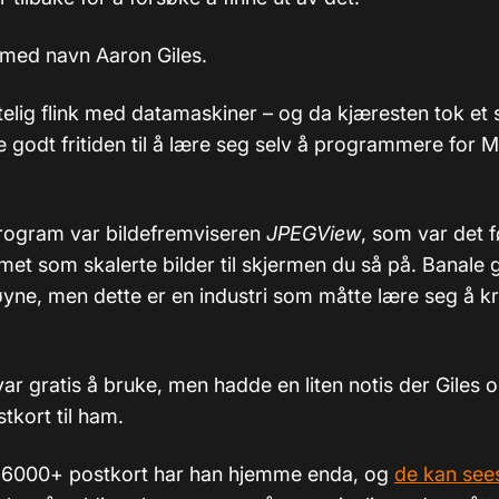
g med navn Aaron Giles.
elig flink med datamaskiner – og da kjæresten tok et s
e godt fritiden til å lære seg selv å programmere for 
rogram var bildefremviseren
JPEGView
, som var det f
et som skalerte bilder til skjermen du så på. Banale g
ne, men dette er en industri som måtte lære seg å k
r gratis å bruke, men hadde en liten notis der Giles o
tkort til ham.
 6000+ postkort har han hjemme enda, og
de kan see