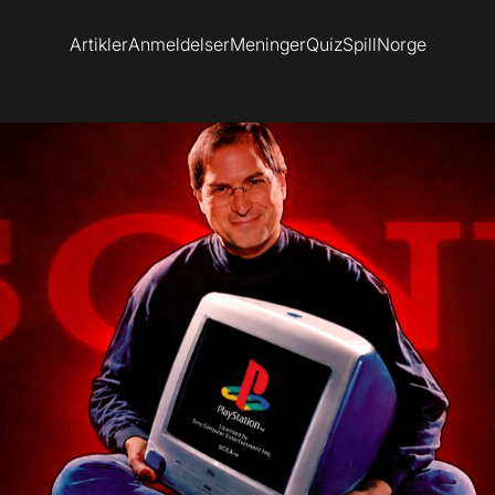
Artikler
Anmeldelser
Meninger
Quiz
SpillNorge