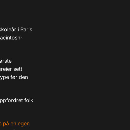
koleår i Paris
Macintosh-
ørste
reier sett
rype før den
ppfordret folk
s på en egen