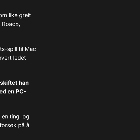
m like greit
e Road»,
-spill til Mac
hvert ledet
 skiftet han
med en PC-
 en ting, og
 forsøk på å