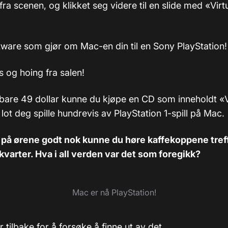
fra scenen, og klikket seg videre til en slide med «Vir
ftware som gjør om Mac-en din til en Sony PlayStation!
s og hoing fra salen!
 bare 49 dollar kunne du kjøpe en CD som inneholdt «
lot deg spille hundrevis av PlayStation 1-spill på Mac.
på ørene godt nok kunne du høre kaffekoppene treff
arter. Hva i all verden var det som foregikk?
Mac er nå PlayStation!
r tilbake for å forsøke å finne ut av det.