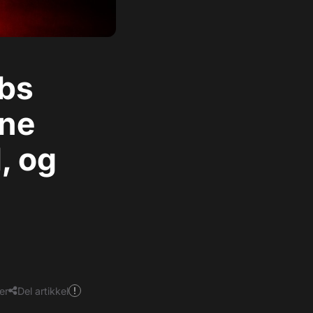
obs
nne
l, og
er
Del artikkel