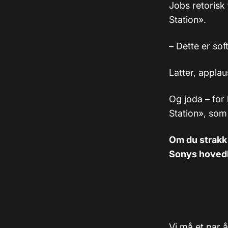
Jobs retorisk 
Station».
– Dette er so
Latter, applau
Og joda – for
Station», som 
Om du strakk 
Sonys hovedkv
Vi må et par å