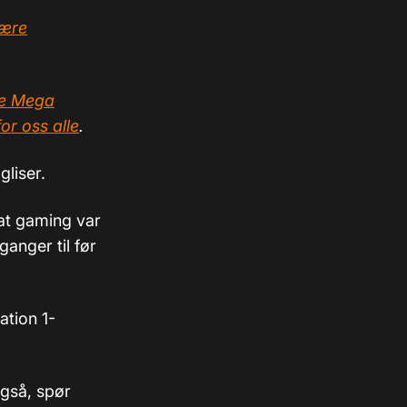
lære
re Mega
or oss alle
.
liser.
at gaming var
ganger til før
ation 1-
også, spør