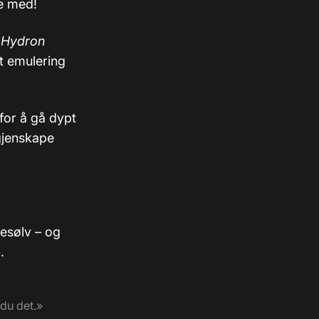
te med!
 Hydron
et emulering
for å gå dypt
gjenskape
vesølv – og
.
 du det.»