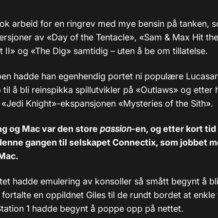
nok arbeid for en ringrev med mye bensin på tanken, so
rsjoner av «Day of the Tentacle», «Sam & Max Hit th
 II» og «The Dig» samtidig – uten å be om tillatelse.
bben hadde han egenhendig portet ni populære Lucasarts
til å bli reinspikka spillutvikler på «Outlaws» og etter 
v «Jedi Knight»-ekspansjonen «Mysteries of the Sith».
g og Mac var den store
passion
-en, og etter kort tid
 denne gangen til selskapet Connectix, som jobbet 
 Mac.
tet hadde emulering av konsoller så smått begynt å bli
 fortalte en oppildnet Giles til de rundt bordet at enkle
tation 1 hadde begynt å poppe opp på nettet.