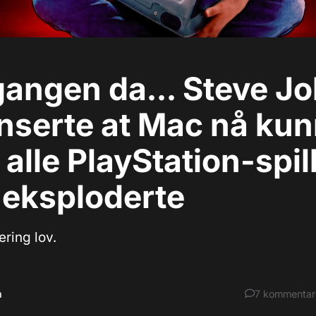
angen da... Steve J
nserte at Mac nå ku
e alle PlayStation-spil
 eksploderte
ering lov.
m
7
kommentar