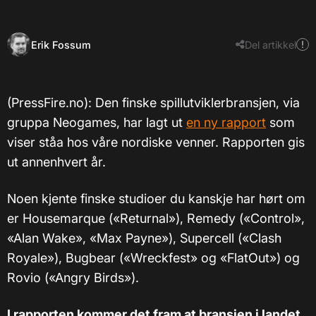
Erik Fossum
Del artikkel
(PressFire.no): Den finske spillutviklerbransjen, via
gruppa Neogames, har lagt ut
en ny rapport
som
viser ståa hos våre nordiske venner. Rapporten gis
ut annenhvert år.
Noen kjente finske studioer du kanskje har hørt om
er Housemarque («Returnal»), Remedy («Control»,
«Alan Wake», «Max Payne»), Supercell («Clash
Royale»), Bugbear («Wreckfest» og «FlatOut») og
Rovio («Angry Birds»).
I rapporten kommer det fram at bransjen i landet