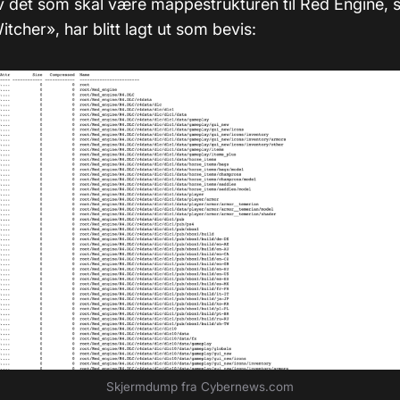
v det som skal være mappestrukturen til Red Engine, 
itcher», har blitt lagt ut som bevis:
Skjermdump fra Cybernews.com