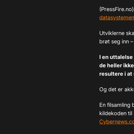
(PressFire.no
datasystemene 
Utviklerne ska
brøt seg inn –
I en uttalelse
de heller ikk
resultere i at
Og det er akk
En filsamling 
kildekoden til
Cybernews.c