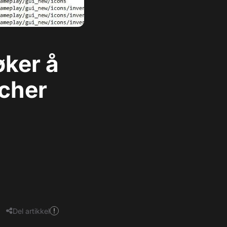
øker å
cher
Del artikkel