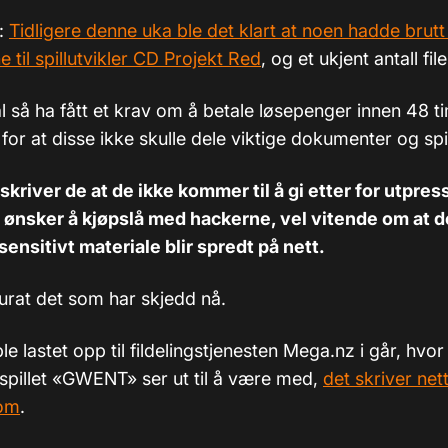
):
Tidligere denne uka ble det klart at noen hadde brutt 
til spillutvikler CD Projekt Red
, og et ukjent antall file
l så ha fått et krav om å betale løsepenger innen 48 t
 for at disse ikke skulle dele viktige dokumenter og spill
 skriver de at de ikke kommer til å gi etter for utpres
e ønsker å kjøpslå med hackerne, vel vitende om at d
 sensitivt materiale blir spredt på nett.
urat det som har skjedd nå.
ble lastet opp til fildelingstjenesten Mega.nz i går, hvor
 spillet «GWENT» ser ut til å være med,
det skriver net
om
.