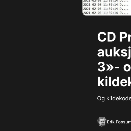
CD Pr
auks
3»- 
kild
Og kildekode
Erik Fossu