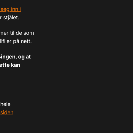
seg inn i
r stjålet.
imer til de som
filer på nett.
singen, og at
ette kan
 hele
tsiden