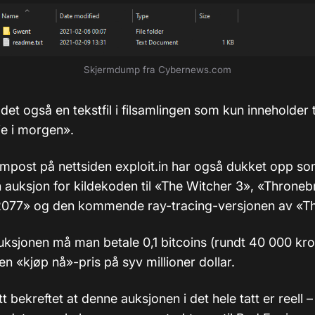
Skjermdump fra Cybernews.com
er det også en tekstfil i filsamlingen som kun inneholder
je i morgen».
mpost på nettsiden exploit.in har også dukket opp som
n auksjon for kildekoden til «The Witcher 3», «Throneb
077» og den kommende ray-tracing-versjonen av «Th
auksjonen må man betale 0,1 bitcoins (rundt 40 000 kro
n «kjøp nå»-pris på syv millioner dollar.
itt bekreftet at denne auksjonen i det hele tatt er reell 