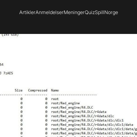
Artikler
Anmeldelser
Meninger
Quiz
SpillNorge