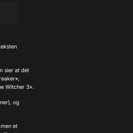
 teksten
 sier at det
reaker»,
e Witcher 3».
ner), og
– men et