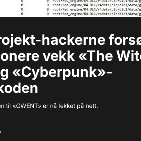
ojekt-hackerne fors
jonere vekk «The Wit
og «Cyberpunk»-
ekoden
n til «GWENT» er nå lekket på nett.
m