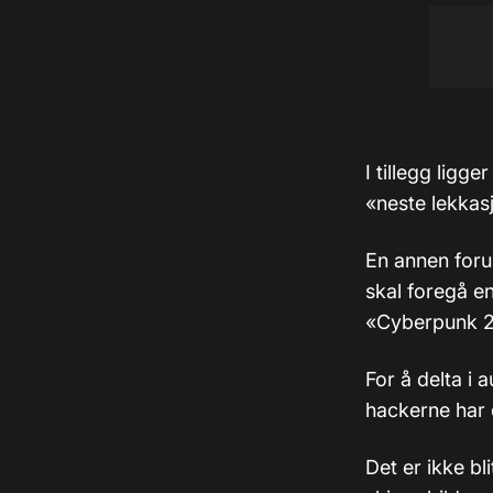
I tillegg ligg
«neste lekkas
En annen foru
skal foregå e
«Cyberpunk 2
For å delta i 
hackerne har e
Det er ikke bl