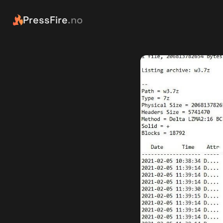
PressFire
.no