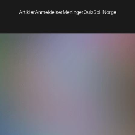
Artikler
Anmeldelser
Meninger
Quiz
SpillNorge