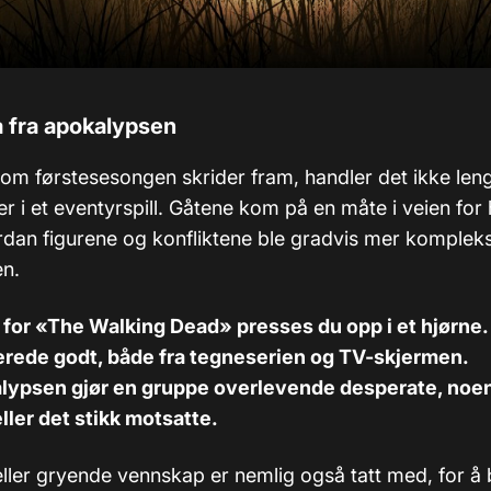
 fra apokalypsen
som førstesesongen skrider fram, handler det ikke le
r i et eventyrspill. Gåtene kom på en måte i veien for 
an figurene og konfliktene ble gradvis mer kompleks
en.
n for «The Walking Dead» presses du opp i et hjørn
lerede godt, både fra tegneserien og TV-skjermen.
ypsen gjør en gruppe overlevende desperate, noe
eller det stikk motsatte.
eller gryende vennskap er nemlig også tatt med, for å 