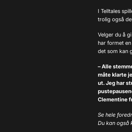
I Telltales sp
trolig også d
Velger du å g
har formet en
det som kan g
–
Alle stemmen
måte klarte j
ut. Jeg har s
pustepausene 
Clementine f
Se hele fored
Du kan også 