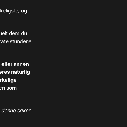
skeligste, og
tuelt dem du
erate stundene
 eller annen
øres naturlig
erkelige
len som
i denne saken.