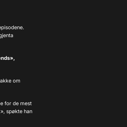
-episodene.
gjenta
ends»,
snakke om
ke for de mest
k», spøkte han