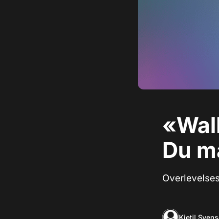
«Walk
Du må
Overlevelses
Kjetil Sven