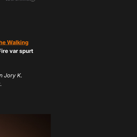
he Walking
Fire var spurt
n Jory K.
.