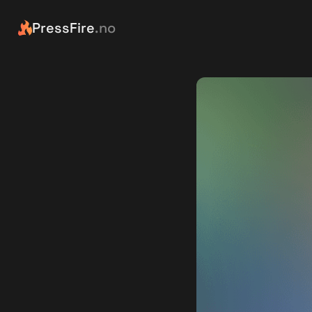
PressFire
.no