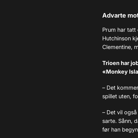
Advarte mot
Prum har tatt
Hutchinson kj
Clementine, m
Trioen har jo
«Monkey Isla
–
Det kommer 
spillet uten, 
–
Det vil også
sarte. Sånn, 
før han begyn