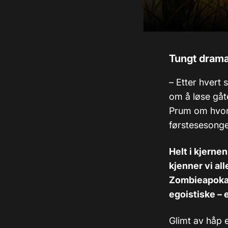
Tungt drama
–
Etter hvert 
om å løse gåte
Prum om hvord
førstesesong
Helt i kjerne
kjenner vi al
Zombieapokal
egoistiske – 
Glimt av håp 