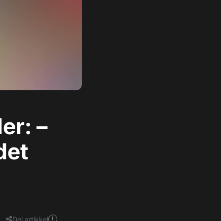
er: –
det
Del artikkel