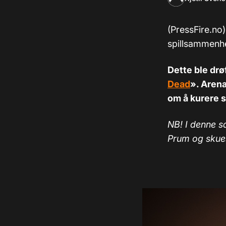
(PressFire.no
spillsammenh
Dette ble drø
Dead
». Arena
om å kurere s
NB! I denne s
Prum og skues