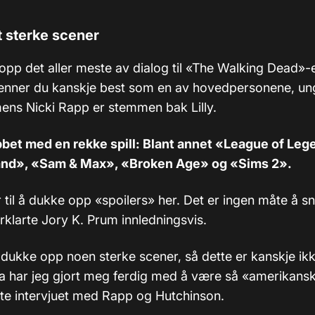
 sterke scener
 opp det aller meste av dialog til «The Walking Dead»
enner du kanskje best som en av hovedpersonene, un
ens Nicki Rapp er stemmen bak Lilly.
bbet med en rekke spill: Blant annet «League of Leg
nd», «Sam & Max», «Broken Age» og «Sims 2».
til å dukke opp
«
spoilers
»
her. Det er ingen måte å 
forklarte Jory K. Prum innledningsvis.
 dukke opp noen sterke scener, så dette er kanskje ik
da har jeg gjort meg ferdig med å være så «amerikans
te intervjuet med Rapp og Hutchinson.