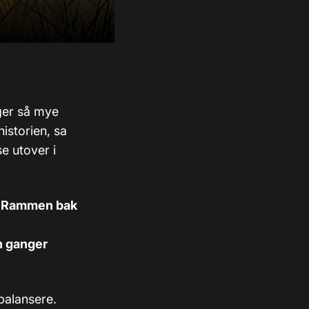
nger så mye
historien, sa
e utover i
e. Rammen bak
n ganger
balansere.