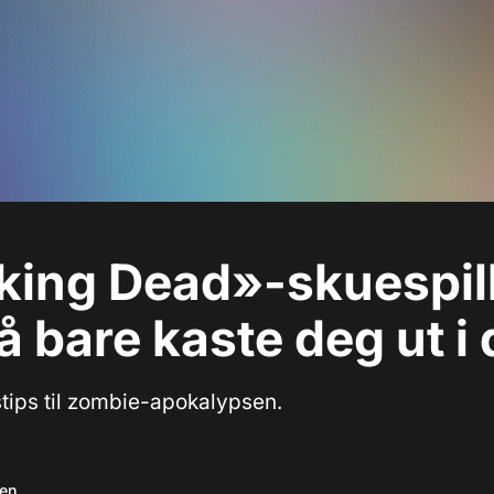
ing Dead»-skuespill
 bare kaste deg ut i 
tips til zombie-apokalypsen.
sen