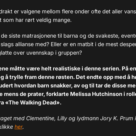
illdrakt er valgene mellom flere onder ofte det aller van
et som har rørt veldig mange.
i de siste matrasjonene til barna og de svakeste, even
 slags allianse med? Eller er en matbit i de mest desp
latte over uvennskap i gruppen?
e måtte være helt realistiske i denne serien. På en
eg å trylle fram denne røsten. Det endte opp med å h
tudert hvordan barn snakker, av og til tar de disse m
mens de prater, forklarte Melissa Hutchinson i rol
ra «The Walking Dead».
raget med Clementine, Lilly og lydmann Jory K. Prum 
klikke
her
.