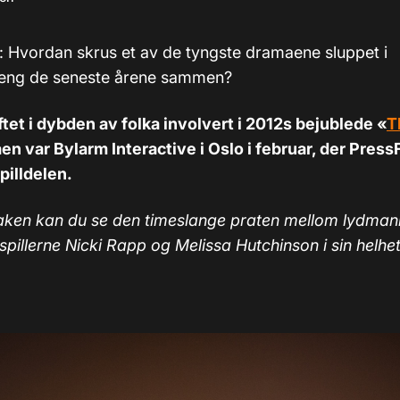
): Hvordan skrus et av de tyngste dramaene sluppet i
eng de seneste årene sammen?
ftet i dybden av folka involvert i 2012s bejublede «
T
en var Bylarm Interactive i Oslo i februar, der Press
pilldelen.
aken kan du se den timeslange praten mellom lydman
pillerne Nicki Rapp og Melissa Hutchinson i sin helhet