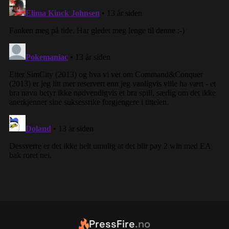
PressFire
.no