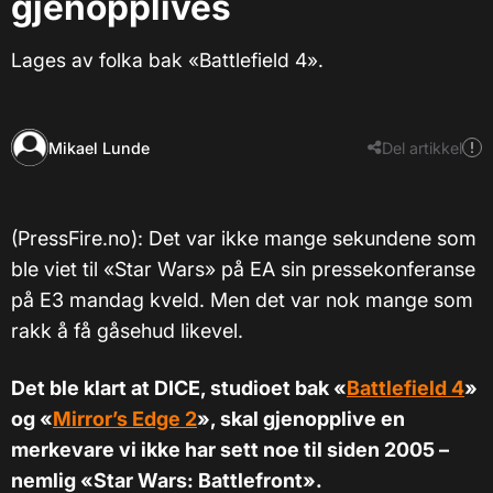
gjenopplives
Lages av folka bak «Battlefield 4».
Mikael Lunde
Del artikkel
(PressFire.no): Det var ikke mange sekundene som
ble viet til «Star Wars» på EA sin pressekonferanse
på E3 mandag kveld. Men det var nok mange som
rakk å få gåsehud likevel.
Det ble klart at DICE, studioet bak «
Battlefield 4
»
og «
Mirror’s Edge 2
», skal gjenopplive en
merkevare vi ikke har sett noe til siden 2005 –
nemlig «Star Wars: Battlefront».