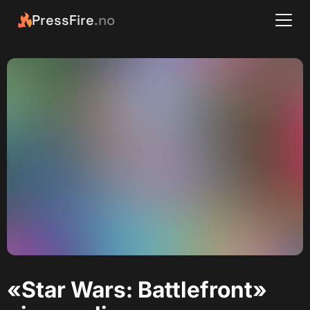
PressFire
.no
«Star Wars: Battlefront»