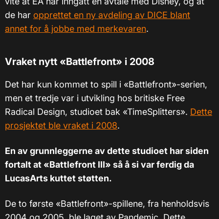
vite at EA har inngått en avtale med Disney, og at
de har
opprettet en ny avdeling av DICE blant
annet for å jobbe med merkevaren
.
Vraket nytt «Battlefront» i 2008
Det har kun kommet to spill i «Battlefront»-serien,
men et tredje var i utvikling hos britiske Free
Radical Design, studioet bak «TimeSplitters».
Dette
prosjektet ble vraket i 2008
.
En av grunnleggerne av dette studioet har siden
fortalt at «Battlefront III» så å si var ferdig da
LucasArts kuttet støtten.
De to første «Battlefront»-spillene, fra henholdsvis
2004 og 2005, ble laget av Pandemic. Dette