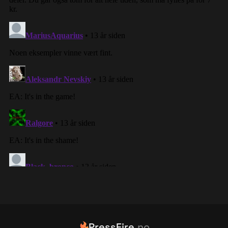
PressFire
.no