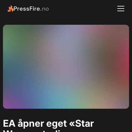
PressFire
.no
EA åpner eget «Star