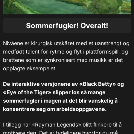
Sommerfugler! Overalt!
Nivåene er kirurgisk utskåret med et uanstrengt og
medfødt talent for rytme og flyt i plattformspill, og
brettene som er synkronisert med musikk er det
opplagte eksempelet.
De interaktive versjonene av «Black Betty» og
«Eye of the Tiger» slipper løs så mange
sommerfugler i magen at det blir vanskelig å
konsentrere seg om arbeidsoppgavene.
I tillegg har «Rayman Legends» blitt flinkere til å
motivere deg. Det er tydeligere hvorfor du må