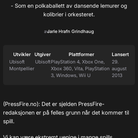
- Som en polkaballett av dansende lemurer og
kolibrier i orkesteret.
av
Jarle Hrafn Grindhaug
Utvikler
Utgiver
Plattformer
Lansert
Ubisoft
Ubisoft
PlayStation 4, Xbox One,
29.
Montpellier
Xbox 360, Vita, PlayStation
august
3, Windows, Wii U
2013
(PressFire.no): Det er sjelden PressFire-
redaksjonen er på felles grunn når det kommer til
spill.
Vi kan være ekstremt uenige i mange spills