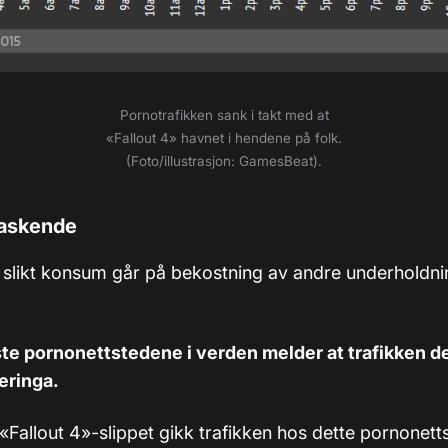
Pornotrafikken sank i takt med at
«Fallout 4
» havnet i hendene på folk.
(Foto/illustrasjon: GamesBeat).
raskende
t slikt konsum går på bekostning av andre underholdnin
ste pornonettstedene i verden melder at trafikken d
seringa.
 «Fallout 4»-slippet gikk trafikken hos dette pornonet