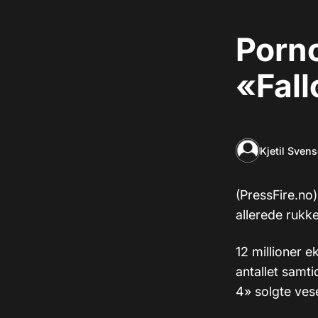
Porno
«Fall
Kjetil Sven
(PressFire.no)
allerede rukk
12 millioner ek
antallet samti
4» solgte ves