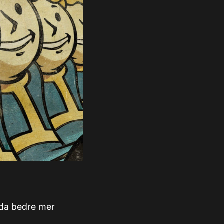
nda
bedre
mer