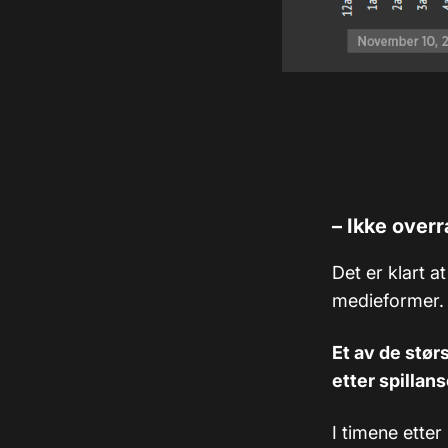
–
Ikke over
Det er klart a
medieformer.
Et av de stør
etter spillan
I timene etter