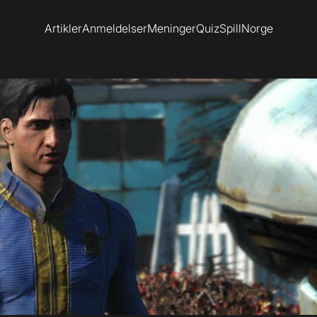
Artikler
Anmeldelser
Meninger
Quiz
SpillNorge