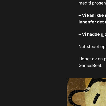
med ti prosen
–
Vi kan ikke
innenfor det 
–
Vi hadde gj
Nettstedet op
I løpet av en
GamesBeat.