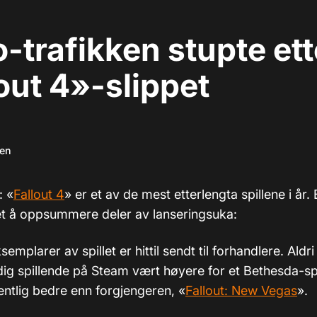
-trafikken stupte ett
out 4»-slippet
sen
: «
Fallout 4
» er et av de mest etterlengta spillene i år
et å oppsummere deler av lanseringsuka:
semplarer av spillet er hittil sendt til forhandlere. Aldri
dig spillende på Steam vært høyere for et Bethesda-spi
entlig bedre enn forgjengeren, «
Fallout: New Vegas
».