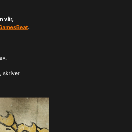
n vår,
GamesBeat
.
e».
 skriver