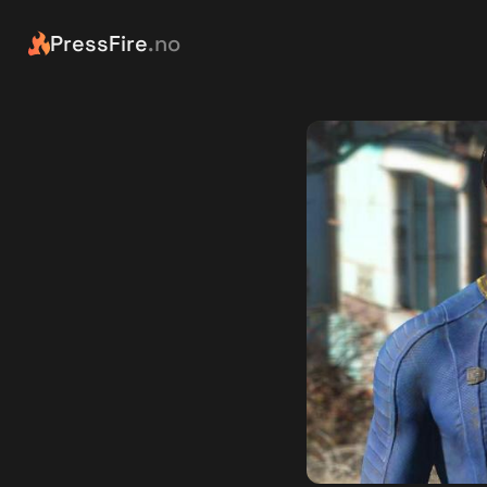
PressFire
.no