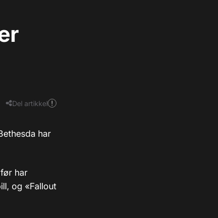
er
Del artikkel
. Bethesda har
 før har
ll, og «Fallout