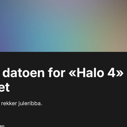
 datoen for «Halo 4»
et
rekker juleribba.
sen