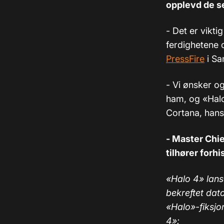
opplevd de s
- Det er vikt
ferdighetene 
PressFire
i Sa
- Vi ønsker og
ham, og «Halo
Cortana, hans
- Master Chie
tilhører forhi
«Halo 4» lans
bekreftet dat
«
Halo
»
-fiksjo
4
»
: