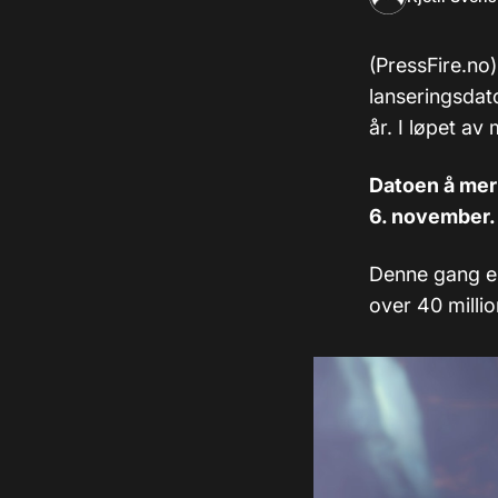
(PressFire.no)
lanseringsdato
år. I løpet av
Datoen å mer
6. november.
Denne gang er
over 40 milli