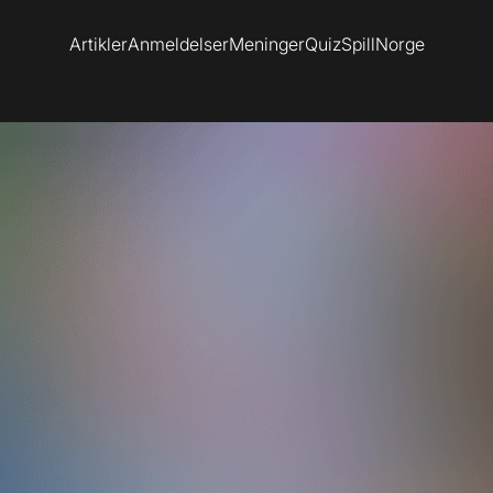
Artikler
Anmeldelser
Meninger
Quiz
SpillNorge