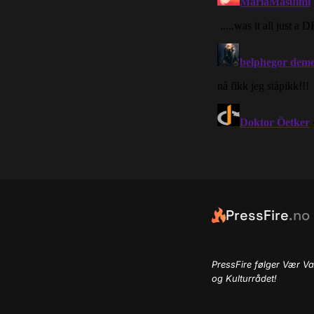
PressFire
.no
PressFire følger Vær Va
og Kulturrådet!