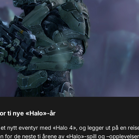
or ti nye
«
Halo
»
-år
 et nytt eventyr med «Halo 4», og legger ut på en reis
n for de neste ti årene av «Halo»-spill og –opplevelser,