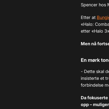
Spencer hos M
Etter at
Bungi
«
Halo: Comba
etter «Halo 3
Men nå fortse
En mørk ton
- Dette skal d
insisterte et 
forbindelse m
Da fokuserte 
opp – muligen