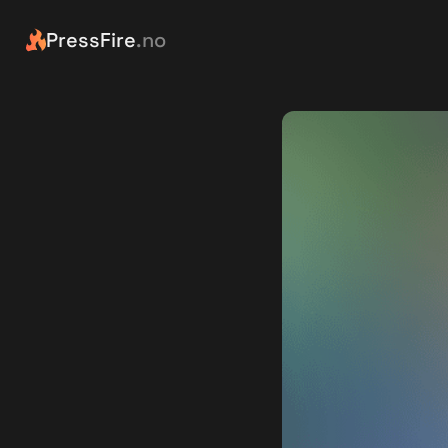
PressFire
.no