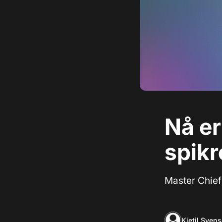
Nå er
spikr
Master Chief 
Kjetil Sven