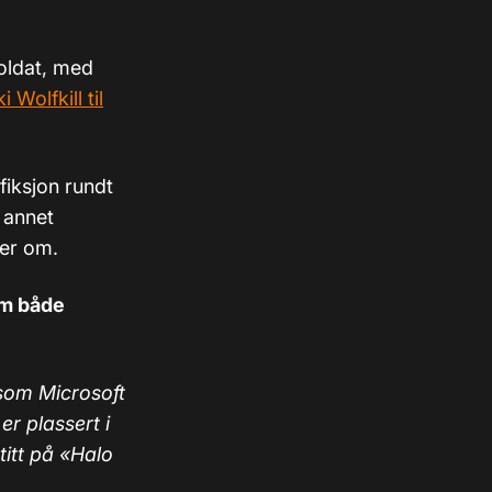
soldat, med
i Wolfkill til
fiksjon rundt
 annet
mer om.
om både
som Microsoft
er plassert i
titt på
«
Halo