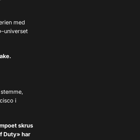
serien med
»-universet
bake.
en stemme,
cisco i
Tempoet skrus
of Duty» har