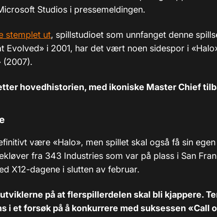
icrosoft Studios i pressemeldingen.
e stemplet ut
, spillstudioet som unnfanget denne spill
t Evolved
»
i 2001, har det vært noen sidespor i «Halo
» (2007).
tter hovedhistorien, med ikoniske Master Chief til
e
efinitivt være «Halo», men spillet skal også få sin eg
trekløver fra 343 Industries som var på plass i San Fran
ed X12-dagene i slutten av februar.
utviklerne på at flerspillerdelen skal bli kjappere. 
s i et forsøk på å konkurrere med suksessen «Call 