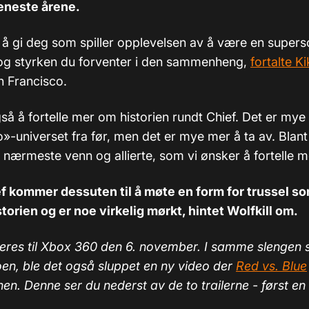
eneste årene.
ig å gi deg som spiller opplevelsen av å være en super
og styrken du forventer i den sammenheng,
fortalte Kik
n Francisco.
så å fortelle mer om historien rundt Chief. Det er mye 
»-universet fra før, men det er mye mer å ta av. Blant
 nærmeste venn og allierte, som vi ønsker å fortelle 
f kommer dessuten til å møte en form for trussel s
storien og er noe virkelig mørkt, hintet Wolfkill om.
eres til Xbox 360 den 6. november. I samme slengen 
oen, ble det også sluppet en ny video der
Red vs. Blue
nen. Denne ser du nederst av de to trailerne - først en 