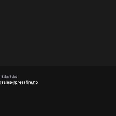
Salg/Sales
r
sales@pressfire.no