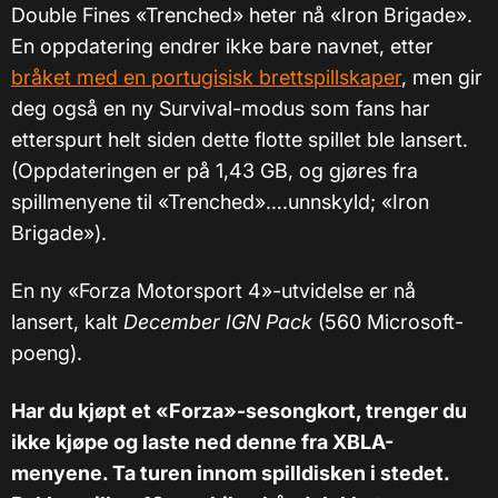
Double Fines «Trenched» heter nå «Iron Brigade».
En oppdatering endrer ikke bare navnet, etter
bråket med en portugisisk brettspillskaper
, men gir
deg også en ny Survival-modus som fans har
etterspurt helt siden dette flotte spillet ble lansert.
(Oppdateringen er på 1,43 GB, og gjøres fra
spillmenyene til «Trenched»….unnskyld; «Iron
Brigade»).
En ny «Forza Motorsport 4»-utvidelse er nå
lansert, kalt
December IGN Pack
(560 Microsoft-
poeng).
Har du kjøpt et «Forza»-sesongkort, trenger du
ikke kjøpe og laste ned denne fra XBLA-
menyene. Ta turen innom spilldisken i stedet.