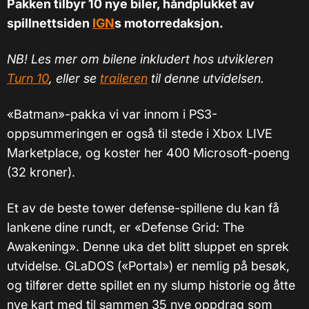
Pakken tilbyr 10 nye biler, håndplukket av
spillnettsiden
IGN
s motorredaksjon.
NB! Les mer om bilene inkludert hos utvikleren
Turn 10
, eller se
traileren
til denne utvidelsen.
«Batman»-pakka vi var innom i PS3-
oppsummeringen er også til stede i Xbox LIVE
Marketplace, og koster her 400 Microsoft-poeng
(32 kroner).
Et av de beste tower defense-spillene du kan få
lankene dine rundt, er «Defense Grid: The
Awakening». Denne uka det blitt sluppet en sprek
utvidelse. GLaDOS («Portal») er nemlig på besøk,
og tilfører dette spillet en ny slump historie og åtte
nye kart med til sammen 35 nye oppdrag som