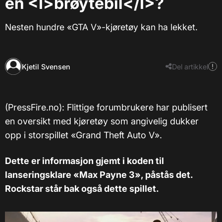
en <I>brøytebil</I>?
Nesten hundre «GTA V»-kjøretøy kan ha lekket.
Kjetil Svensen
Del artikkel
(PressFire.no): Flittige forumbrukere har publisert
en oversikt med kjøretøy som angivelig dukker
opp i storspillet «Grand Theft Auto V».
Dette er informasjon gjemt i koden til
lanseringsklare «Max Payne 3», påstås det.
Rockstar står bak også dette spillet.