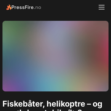
PressFire
.no
Fiskebåter, helikoptre – og