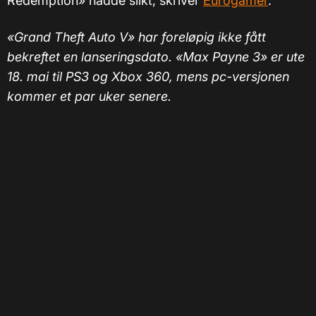
Redemption» hadde slikt, skriver
Eurogamer
.
«Grand Theft Auto V» har foreløpig ikke fått
bekreftet en lanseringsdato.
«
Max Payne 3
»
er ute
18. mai til PS3 og Xbox 360, mens pc-versjonen
kommer et par uker senere.