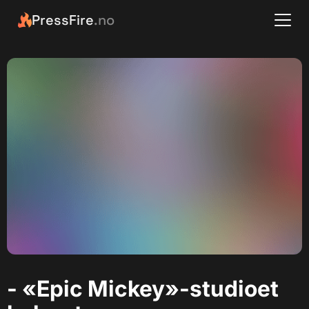
PressFire
.no
- «Epic Mickey»-studioet