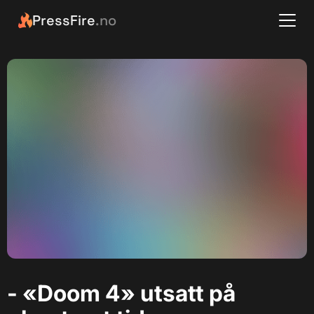
PressFire
.no
- «Doom 4» utsatt på