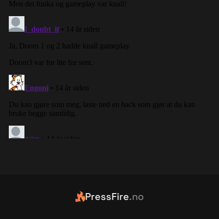
PressFire
.no