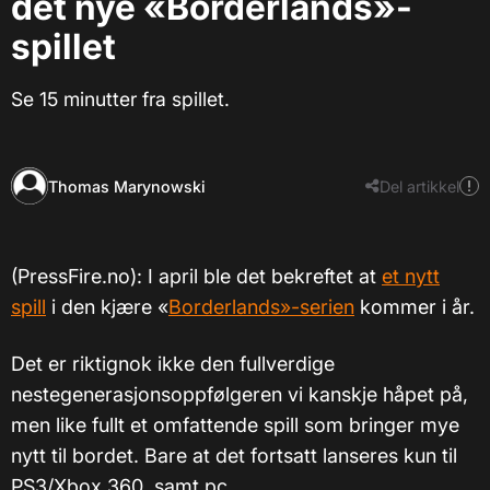
det nye «Borderlands»-
spillet
Se 15 minutter fra spillet.
Thomas Marynowski
Del artikkel
(PressFire.no): I april ble det bekreftet at
et nytt
spill
i den kjære
«
Borderlands
»
-serien
kommer i år.
Det er riktignok ikke den fullverdige
nestegenerasjonsoppfølgeren vi kanskje håpet på,
men like fullt et omfattende spill som bringer mye
nytt til bordet. Bare at det fortsatt lanseres kun til
PS3/Xbox 360, samt pc.