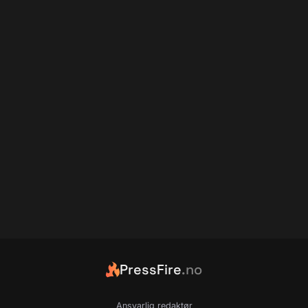
PressFire
.no
Ansvarlig redaktør