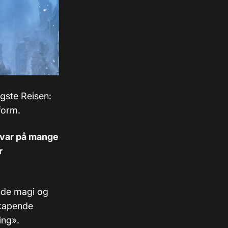
ngste Reisen:
form.
 svar på mange
r
nde magi og
skapende
ing».