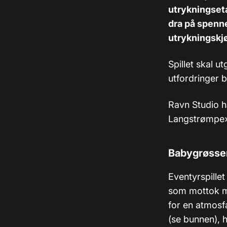
utrykningseta
dra på spenn
utrykningskj
Spillet skal u
utfordringer 
Ravn Studio ha
Langstrømpe»
Babygrøsse
Eventyrspille
som mottok 
for en atmosfær
(se bunnen), ha