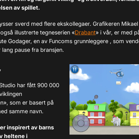
lsen av spillet.
ysser sverd med flere ekskollegaer. Grafikeren Mikael
også illustrerte tegneserien «
Drabant
» i vår, er med p
te Godager, en av Funcoms grunnleggere , som vende
år lang pause fra bransjen.
v
Studio har fått 900 000
tviklingen
n», som er basert på
med samme navn.
r inspirert av barns
v heltene i