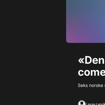
«Den 
come
Seks norske sp
Lasse Lervi