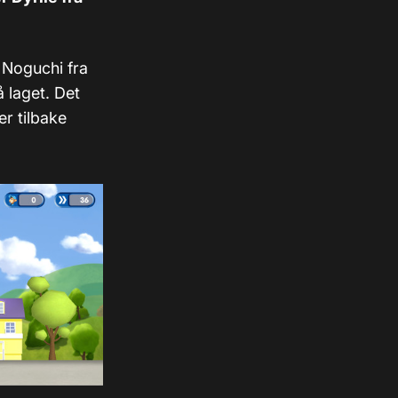
 Noguchi fra
å laget. Det
r tilbake