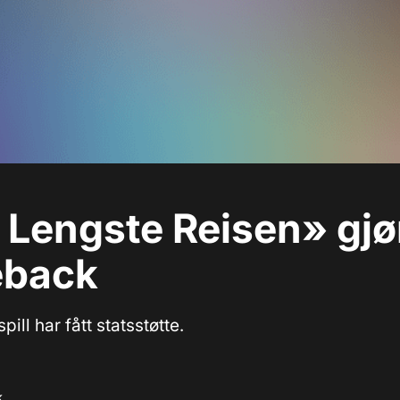
Lengste Reisen» gjø
back
ill har fått statsstøtte.
k