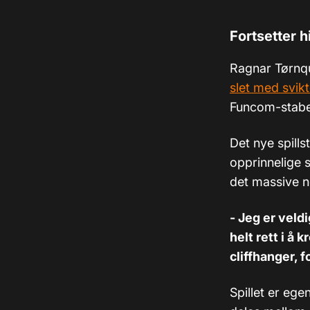
Fortsetter h
Ragnar Tørnqu
slet med svik
Funcom-stabe
Det nye spills
opprinnelige 
det massive ne
- Jeg er veld
helt rett i å
cliffhanger, f
Spillet er eg