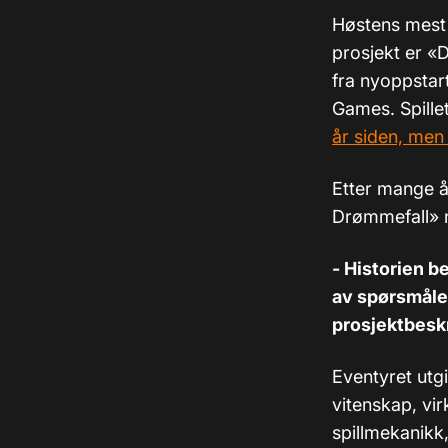
Høstens mest
prosjekt er «
fra nyoppsta
Games. Spille
år siden, men 
Etter mange å
Drømmefall» n
- Historien b
av spørsmålen
prosjektbesk
Eventyret utg
vitenskap, vi
spillmekanikk,