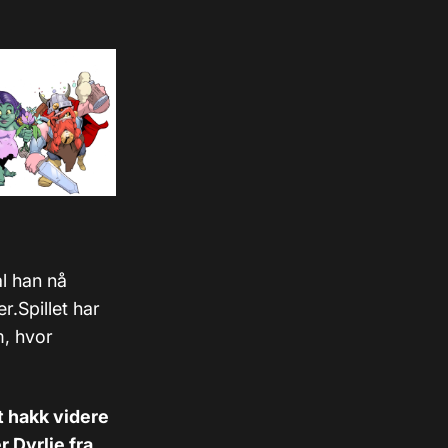
al han nå
r.Spillet har
m, hvor
t hakk videre
r Dyrlie fra