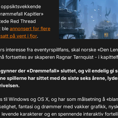
 oppsiktsvekkende
Drømmefall Kapitler»
rtede Red Thread
t ble
annonsert for flere
satt på vent i fjor
.
rs interesse fra eventyrspillfans, skal norske «Den Le
å fortsettes av skaperen Ragnar Tørnquist - i kapittel
egynner der «Drømmefall» sluttet, og vil endelig gi
e spillerne har sittet med de siste seks årene, lyde
rivelsen.
is til Windows og OS X, og har som målsetning å «bla
rkelighet, fantasi og drømmer med vakker grafikk, ny
 levende karakterer og en spennende interaktiv fortell