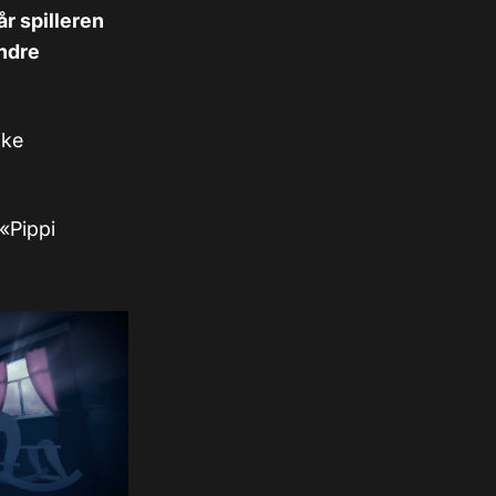
r spilleren
ndre
ike
 «Pippi