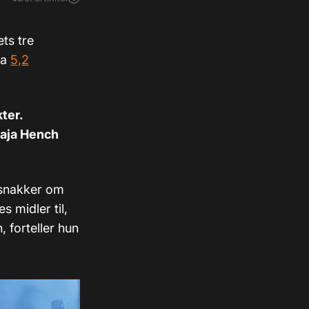
ets tre
da
5,2
ter.
Kaja Hench
i snakker om
 midler til,
 forteller hun