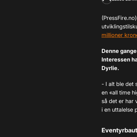
(PressFire.no)
utviklingstils
millioner kroner
Denne gangen 
Interessen ha
Dyrlie.
- I alt ble d
en «all time h
så det er har
i en uttalelse
Eventyrbaut