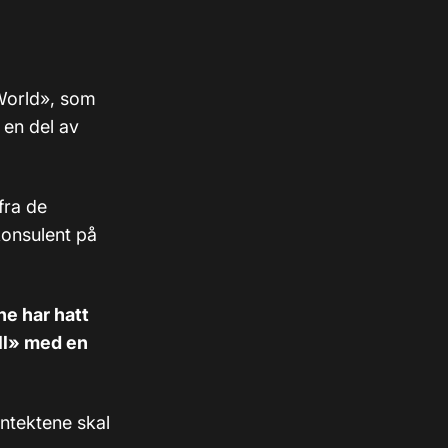
 World», som
 en del av
fra de
konsulent på
ne har hatt
all» med en
nntektene skal