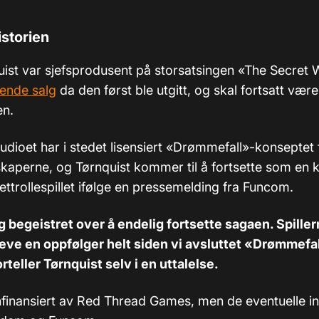
istorien
ist var sjefsprodusent på storsatsingen «The Secret
tende salg
da den først ble utgitt, og skal fortsatt være
n.
tudioet har i stedet lisensiert «Drømmefall»-konseptet 
skaperne, og Tørnquist kommer til å fortsette som en 
ttrollespillet ifølge en pressemelding fra Funcom.
ig begeistret over å endelig fortsette sagaen. Spiller
 kreve en oppfølger helt siden vi avsluttet «Drømmef
orteller Tørnquist selv i en uttalelse.
enfinansiert av Red Thread Games, men de eventuelle i