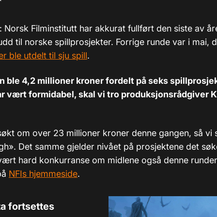
: Norsk Filminstitutt har akkurat fullført den siste av år
kudd til norske spillprosjekter. Forrige runde var i mai, 
 ble utdelt til sju spill
.
ble 4,2 millioner kroner fordelt på seks spillprosjek
r vært formidabel, skal vi tro produksjonsrådgiver 
et søkt om over 23 millioner kroner denne gangen, så v
igh». Det samme gjelder nivået på prosjektene det søkes
 vært hard konkurranse om midlene også denne runden,
 på
NFIs hjemmeside
.
a fortsettes