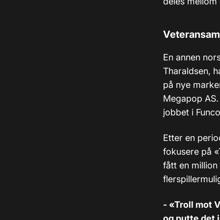
deles mellom
Veteransam
En annen nors
Tharaldsen, h
på nye marker
Megapop AS. 
jobbet i Func
Etter en perio
fokusere på «T
fått en millio
flerspillermu
- «Troll mot 
og putte det i