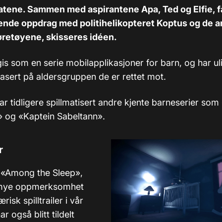
tene. Sammen med aspirantene Apa, Ted og Elfie, få
ende oppdrag med politihelikopteret Koptus og de a
øretøyene, skisseres idéen.
tgis som en serie mobilapplikasjoner for barn, og har ul
basert på aldersgruppen de er rettet mot.
r tidligere spillmatisert andre kjente barneserier som
 og «Kaptein Sabeltann».
r
t «Among the Sleep»,
mye oppmerksomhet
isk spilltrailer i vår
r også blitt tildelt