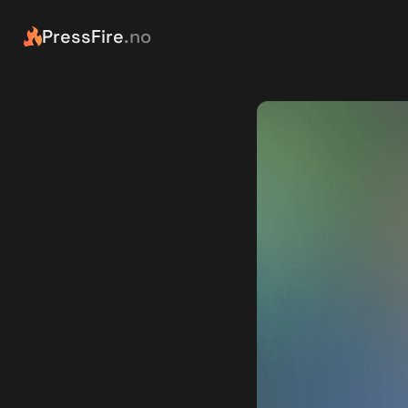
PressFire
.no