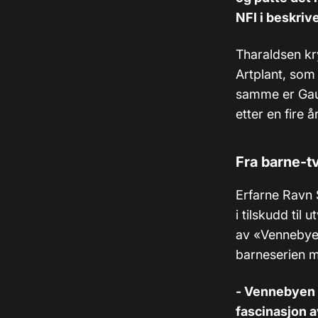
NFI i beskrive
Tharaldsen kr
Artplant, som 
samme er Gau
etter en fire 
Fra barne-t
Erfarne Ravn 
i tilskudd til u
av «Vennebye
barneserien 
- Vennebyen e
fascinasjon a