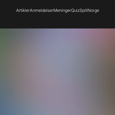
Artikler
Anmeldelser
Meninger
Quiz
SpillNorge