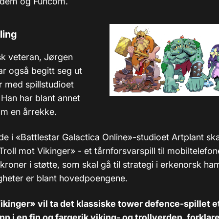
 dem og Funcom.
ling
k veteran, Jørgen
ar også begitt seg ut
 med spillstudioet
Han har blant annet
om en årrekke.
de i «Battlestar Galactica Online»-studioet Artplant sk
roll mot Vikinger» - et tårnforsvarspill til mobiltelefone
n kroner i støtte, som skal gå til strategi i erkenorsk ha
ligheter er blant hovedpoengene.
Vikinger» vil ta det klassiske tower defence-spillet e
nn i en fin og fargerik viking- og trollverden, forklare