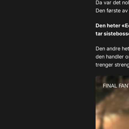
Da var det no
Den første av 
Den heter «Ec
tar sistebosse
Den andre het
den handler om
trenger streng
FINAL FANT