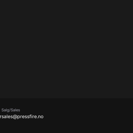
Salg/Sales
r
sales@pressfire.no