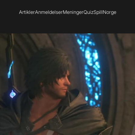
Artikler
Anmeldelser
Meninger
Quiz
SpillNorge