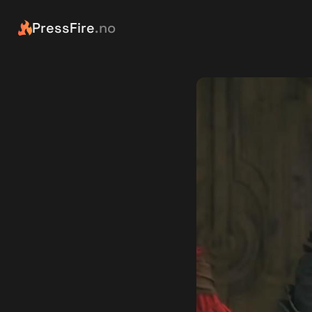
PressFire
.no