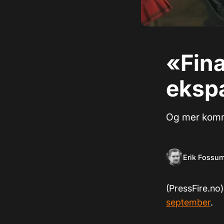
«Fina
eksp
Og mer komm
Erik Fossu
(PressFire.no
september
.