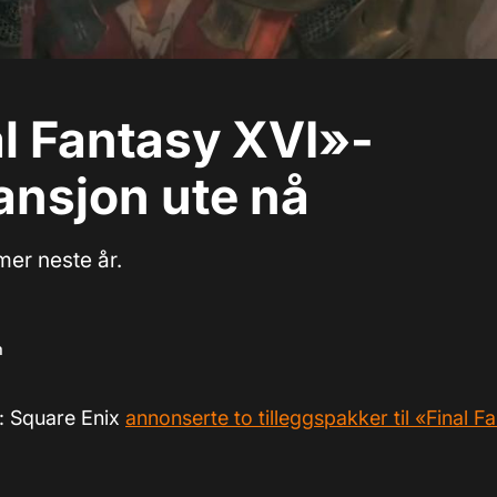
l Fantasy XVI»-
ansjon ute nå
er neste år.
m
): Square Enix
annonserte to tilleggspakker til «Final F